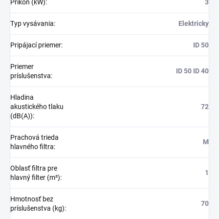
Príkon (kW)
:
3
Typ vysávania
:
Elektricky
Pripájací priemer
:
ID 50
Priemer
ID 50 ID 40
príslušenstva
:
Hladina
akustického tlaku
72
(dB(A))
:
Prachová trieda
M
hlavného filtra
:
Oblasť filtra pre
1
hlavný filter (m²)
:
Hmotnosť bez
70
príslušenstva (kg)
: