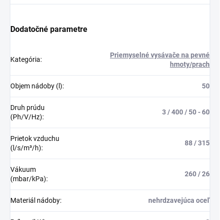
Dodatočné parametre
Priemyselné vysávače na pevné
Kategória
:
hmoty/prach
Objem nádoby (l)
:
50
Druh prúdu
3 / 400 / 50 - 60
(Ph/V/Hz)
:
Prietok vzduchu
88 / 315
(l/s/m³/h)
:
Vákuum
260 / 26
(mbar/kPa)
:
Materiál nádoby
:
nehrdzavejúca oceľ