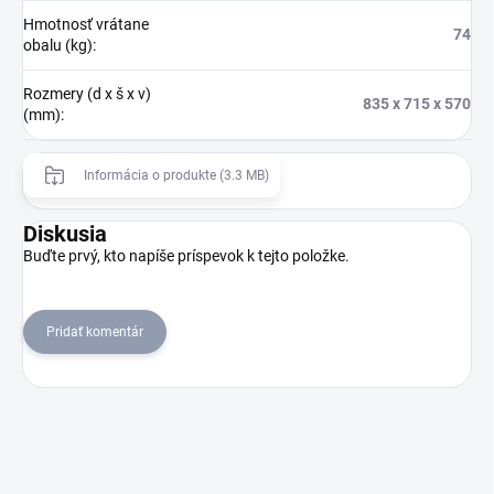
Hmotnosť vrátane
74
obalu (kg)
:
Rozmery (d x š x v)
835 x 715 x 570
(mm)
:
Informácia o produkte (3.3 MB)
Diskusia
Buďte prvý, kto napíše príspevok k tejto položke.
Pridať komentár