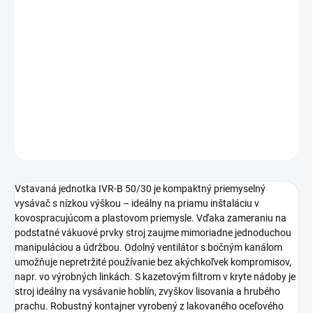
−
+
Pridať do košíka
Priestorovo úsporná vstavaná jednotka: priemyselný vysávač IVR-
B 50/30 s odolným ventilátorom s bočným kanálom a kartušovým
filtrom na (kovové) hobliny, zvyšky z lisovania a hrubý prach.
DETAILNÉ INFORMÁCIE
OPÝTAŤ SA
STRÁŽIŤ
Vstavaná jednotka IVR-B 50/30 je kompaktný priemyselný
vysávač s nízkou výškou – ideálny na priamu inštaláciu v
kovospracujúcom a plastovom priemysle. Vďaka zameraniu na
podstatné vákuové prvky stroj zaujme mimoriadne jednoduchou
manipuláciou a údržbou. Odolný ventilátor s bočným kanálom
umožňuje nepretržité používanie bez akýchkoľvek kompromisov,
napr. vo výrobných linkách. S kazetovým filtrom v kryte nádoby je
stroj ideálny na vysávanie hoblín, zvyškov lisovania a hrubého
prachu. Robustný kontajner vyrobený z lakovaného oceľového