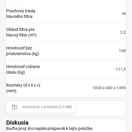
Prachová trieda
M
hlavného filtra
:
Oblasť filtra pre
2,2
hlavný filter (m²)
:
Hmotnosť bez
108
príslušenstva (kg)
:
Hmotnosť vrátane
111,5
obalu (kg)
:
Rozmery (d x š x v)
1020 x 680 x 1490
(mm)
:
Informácia o produkte (2.9 MB)
Diskusia
Buďte prvý, kto napíše príspevok k tejto položke.