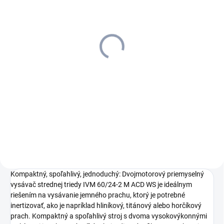
SKLADOM U DODÁVATEĽA (5-7
PRAC. DNÍ)
Kärcher - Štandardná PVC
hubica DN40, 9.989-674.0
92,29 €
75,03 € bez DPH
Do košíka
Elektricky vodivá štandardná
dýza z PVC. DN 40.
Kompaktný, spoľahlivý, jednoduchý: Dvojmotorový priemyselný
vysávač strednej triedy IVM 60/24-2 M ACD WS je ideálnym
riešením na vysávanie jemného prachu, ktorý je potrebné
inertizovať, ako je napríklad hliníkový, titánový alebo horčíkový
prach. Kompaktný a spoľahlivý stroj s dvoma vysokovýkonnými