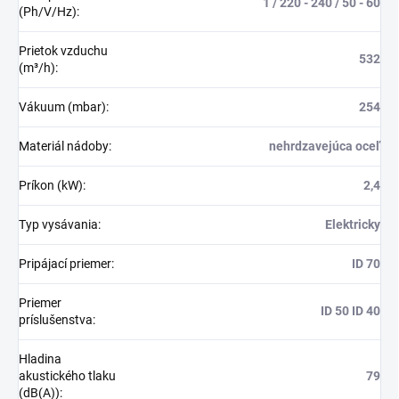
1 / 220 - 240 / 50 - 60
(Ph/V/Hz)
:
Prietok vzduchu
532
(m³/h)
:
Vákuum (mbar)
:
254
Materiál nádoby
:
nehrdzavejúca oceľ
Príkon (kW)
:
2,4
Typ vysávania
:
Elektricky
Pripájací priemer
:
ID 70
Priemer
ID 50 ID 40
príslušenstva
:
Hladina
akustického tlaku
79
(dB(A))
: