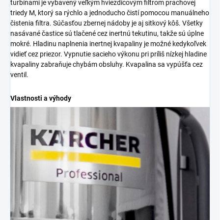
turbínami je vybavený veľkým hviezdicovým filtrom prachovej
triedy M, ktorý sa rýchlo a jednoducho čistí pomocou manuálneho
čistenia filtra. Súčasťou zbernej nádoby je aj sitkový kôš. Všetky
nasávané častice sú tlačené cez inertnú tekutinu, takže sú úplne
mokré. Hladinu naplnenia inertnej kvapaliny je možné kedykoľvek
vidieť cez priezor. Vypnutie sacieho výkonu pri príliš nízkej hladine
kvapaliny zabraňuje chybám obsluhy. Kvapalina sa vypúšťa cez
ventil.
Vlastnosti a výhody