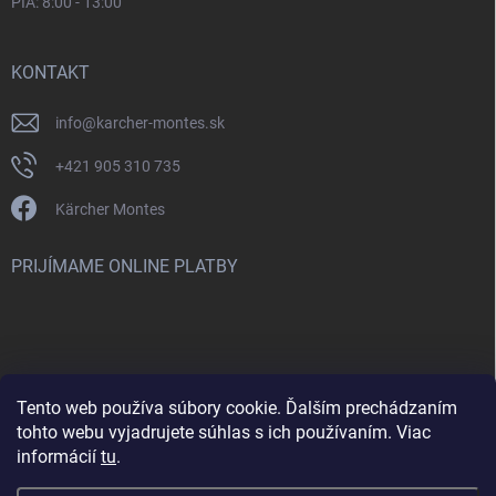
PIA: 8:00 - 13:00
KONTAKT
info
@
karcher-montes.sk
+421 905 310 735
Kärcher Montes
PRIJÍMAME ONLINE PLATBY
Tento web používa súbory cookie. Ďalším prechádzaním
Nenašli ste čo ste hľadali? Máte záujem o inú značku? Skúste
tohto webu vyjadrujete súhlas s ich používaním. Viac
navštíviť aj našu stránku Montclean.sk
informácií
tu
.