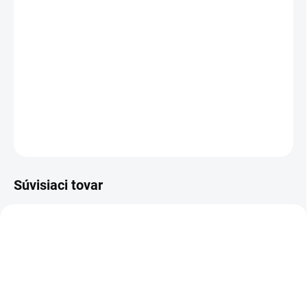
−
+
Pridať do košíka
Spoľahlivý (čistiaci) partner: IVM 60/24-2 M ACD WS je
dvojmotorový priemyselný vysávač, ktorý efektívne vysáva rôzne
druhy jemného prachu.
DETAILNÉ INFORMÁCIE
OPÝTAŤ SA
STRÁŽIŤ
Súvisiaci tovar
9.989-674.0