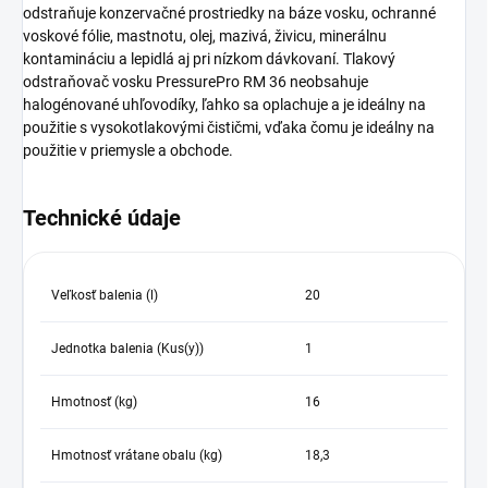
odstraňuje konzervačné prostriedky na báze vosku, ochranné
voskové fólie, mastnotu, olej, mazivá, živicu, minerálnu
kontamináciu a lepidlá aj pri nízkom dávkovaní. Tlakový
odstraňovač vosku PressurePro RM 36 neobsahuje
halogénované uhľovodíky, ľahko sa oplachuje a je ideálny na
použitie s vysokotlakovými čističmi, vďaka čomu je ideálny na
použitie v priemysle a obchode.
Technické údaje
Veľkosť balenia (l)
20
Jednotka balenia (Kus(y))
1
Hmotnosť (kg)
16
Hmotnosť vrátane obalu (kg)
18,3