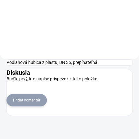
Suchý vysávač T 12/1
Suchý vysávač T
eco!efficiency predstavuje tichý
7/1 eco!efficiency predstavuje
a ľahko ovládateľný vysávač
výkonnú verziu, ktorá ušetrí 40
na suché vysávanie bezpečný
% energie a je vybavená
proti prevrhnutiu s nožným
zosilneným hlavným filtračným
spínačom a chráničom proti
košom na vysávanie bez
nárazu....
filtračného...
Podlahová hubica z plastu, DN 35, prepínateľná.
Diskusia
Buďte prvý, kto napíše príspevok k tejto položke.
Pridať komentár