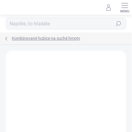
Prejsť
na
obsah
Hľadať
Kombinované hubice na suché hmoty
Neohodnotené
Podrobnosti hodnotenia