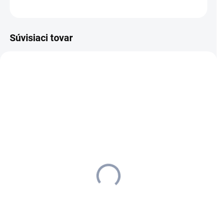
OPÝTAŤ SA
STRÁŽIŤ
Súvisiaci tovar
1.516-300.0
MOMENTÁLNE NEDOSTUPNÉ
Kärcher - Parný čistič SC 1,
1.516-300.0
103 €
83,74 € bez DPH
Detail
Ručný parný čistič SC 1 je