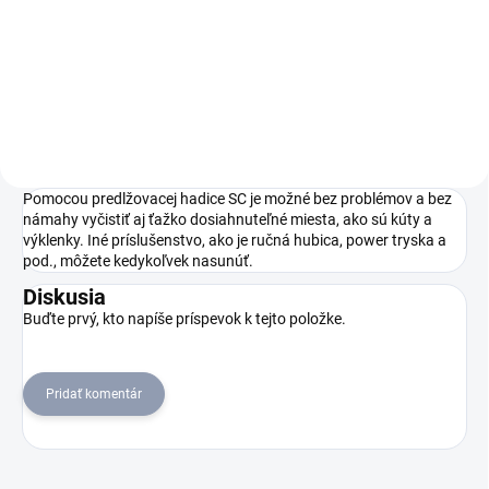
vďaka svojej kompaktnej
veľkosti ideálny na rýchle
medzistavenie - úplne bez
chemikálií.
Pomocou predlžovacej hadice SC je možné bez problémov a bez
námahy vyčistiť aj ťažko dosiahnuteľné miesta, ako sú kúty a
výklenky. Iné príslušenstvo, ako je ručná hubica, power tryska a
pod., môžete kedykoľvek nasunúť.
Diskusia
Buďte prvý, kto napíše príspevok k tejto položke.
Pridať komentár