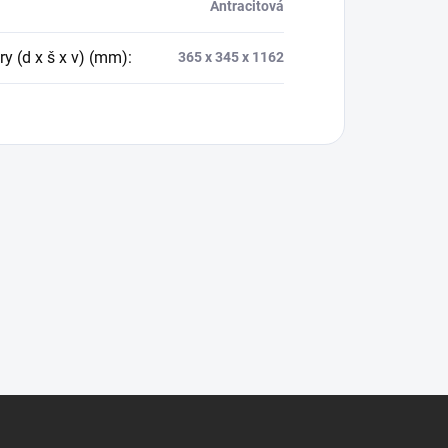
Antracitová
y (d x š x v) (mm)
:
365 x 345 x 1162