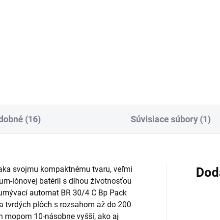
Do košíka
Do košíka
cita 7,5 Ah zaručuje dlhú
Mimoriadne výkonná Li-
 prevádzky Li-Ion batérie
Ion batéria Kärcher Battery
cher Battery Power+ 36 V.
Power+ 36 V s kapacitou 6,0 
mi výkonná, s technológiou
pre dlhú výdrž. S inovatívnou
l Time prostredníctvom LCD
technológiou Real Time
azovky a ochranou pred...
prostredníctvom displeja LCD 
dobné (16)
Súvisiace súbory (1)
Vďaka svojmu kompaktnému tvaru, veľmi
Dod
ium-iónovej batérii s dlhou životnosťou
ý umývací automat BR 30/4 C Bp Pack
ia tvrdých plôch s rozsahom až do 200
ným mopom 10-násobne vyšší, ako aj