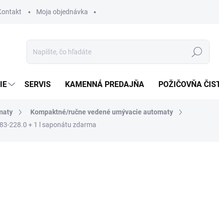
Kontakt
Moja objednávka
Hľadať
IE
SERVIS
KAMENNÁ PREDAJŇA
POŽIČOVŇA ČIS
maty
Kompaktné/ručne vedené umývacie automaty
783-228.0
+ 1 l saponátu zdarma
otenia
2 095,07 €
ZADARMO
1 703,31 € bez DPH
Jednotková
SKLADOM U DODÁVATEĽA (