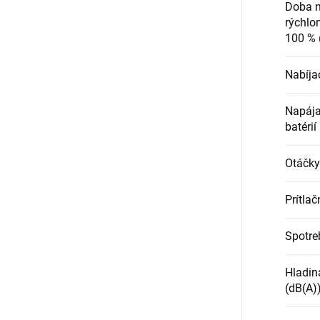
Doba n
rýchlo
100 % 
Nabíjac
Napája
batérií
Otáčky
Prítlač
Spotre
Hladin
(dB(A)