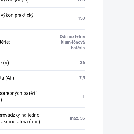
 výkon praktický
150
:
Odnímateľná
térie
:
lítium-iónová
batéria
e (V)
:
36
ta (Ah)
:
7,5
potrebných batérií
1
))
:
prevádzky na jedno
max. 35
e akumulátora (min)
: