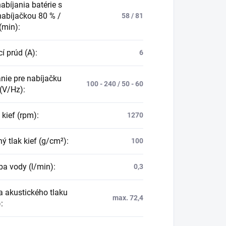
abíjania batérie s
nabíjačkou 80 % /
58 / 81
(min)
:
í prúd (A)
:
6
nie pre nabíjačku
100 - 240 / 50 - 60
 (V/Hz)
:
 kief (rpm)
:
1270
ný tlak kief (g/cm²)
:
100
ba vody (l/min)
:
0,3
a akustického tlaku
max. 72,4
)
: