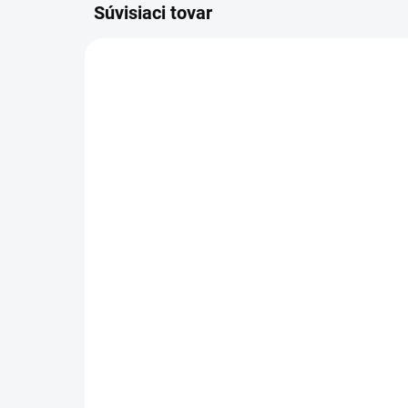
Súvisiaci tovar
2.445-031.0
SKLADOM U DODÁVATEĽA (5-7
PRAC. DNÍ)
Kärcher - Batéria 36 V/
Kär
5,0 Ah, 2.445-031.0
Po
04
225 €
38
182,93 € bez DPH
316
Do košíka