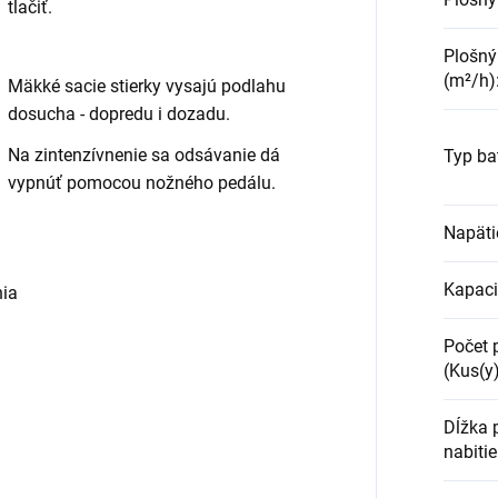
tlačiť.
Plošný
(m²/h)
Mäkké sacie stierky vysajú podlahu
dosucha - dopredu i dozadu.
Na zintenzívnenie sa odsávanie dá
Typ ba
vypnúť pomocou nožného pedálu.
Napäti
Kapaci
nia
Počet 
(Kus(y
Dĺžka 
nabiti