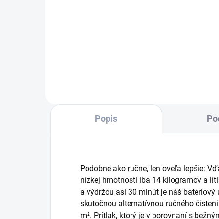
Kapa
dobu
Kär
Veľ
Rea
obr
Popis
Po
Podobne ako ručne, len oveľa lepšie: 
nízkej hmotnosti iba 14 kilogramov a lít
a výdržou asi 30 minút je náš batériov
skutočnou alternatívnou ručného čisten
m². Prítlak, ktorý je v porovnaní s bež