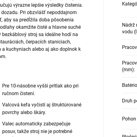
Kategó
učujú výrazne lepšie výsledky čistenia.
j dozadu. Pri obzvlášť nepoddajnom
ť, aby sa predĺžila doba pôsobenia
Nádrž 
 podlahy okamžite čisté a hlavne suché
vodu (l
 bezkáblový stroj sa ideálne hodí na
tauráciách, čerpacích staniciach,
Pracov
h a kuchyniach alebo aj ako doplnok k
om.
Pracov
(mm)
:
Batéri
Pre 10-násobne vyšší prítlak ako pri
ručnom čistení.
Druh 
Valcová kefa vyčistí aj štruktúrované
povrchy alebo škáry.
Pohon 
Valec automaticky zabezpečuje
posuv, takže stroj nie je potrebné
Plošný