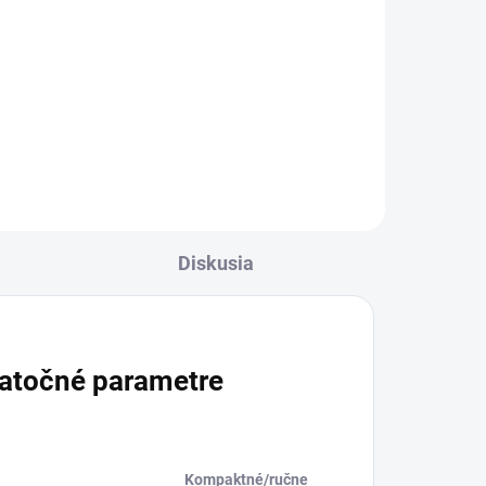
Do košíka
Ah
a...
Diskusia
atočné parametre
Kompaktné/ručne