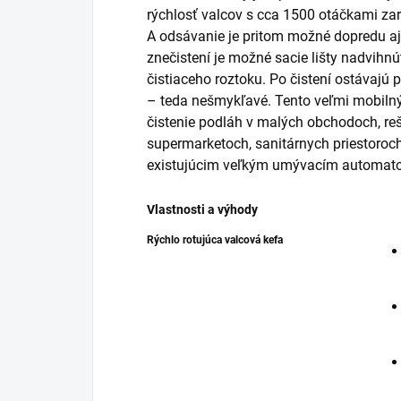
rýchlosť valcov s cca 1500 otáčkami zar
A odsávanie je pritom možné dopredu a
znečistení je možné sacie lišty nadvihnú
čistiaceho roztoku. Po čistení ostávajú
– teda nešmykľavé. Tento veľmi mobilný
čistenie podláh v malých obchodoch, reš
supermarketoch, sanitárnych priestoroc
existujúcim veľkým umývacím automat
Vlastnosti a výhody
Rýchlo rotujúca valcová kefa