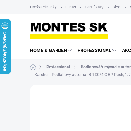
Prejsť
Umývacie linky
O nás
Certifikáty
Blog
na
obsah
HOME & GARDEN
PROFESSIONAL
AKC
Domov
Professional
Podlahové/umývacie auto
Kärcher - Podlahový automat BR 30/4 C BP Pack, 1.
Neohodnotené
Podrobnosti hodn