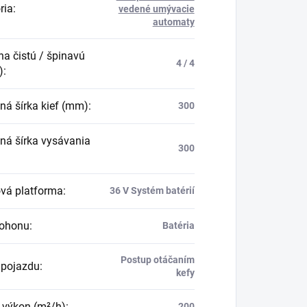
ria
:
vedené umývacie
automaty
na čistú / špinavú
4 / 4
)
:
ná šírka kief (mm)
:
300
ná šírka vysávania
300
ová platforma
:
36 V Systém batérií
pohonu
:
Batéria
Postup otáčaním
pojazdu
:
kefy
 výkon (m²/h)
:
200