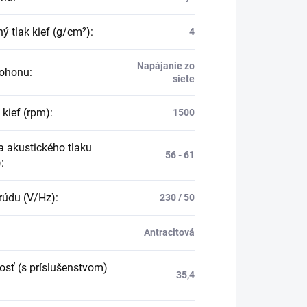
ný tlak kief (g/cm²)
:
4
Napájanie zo
pohonu
:
siete
 kief (rpm)
:
1500
a akustického tlaku
56 - 61
)
:
rúdu (V/Hz)
:
230 / 50
Antracitová
sť (s príslušenstvom)
35,4