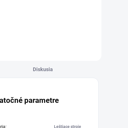
ých
Diskusia
atočné parametre
ria
:
Leštiace stroje