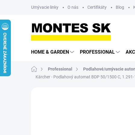
Prejsť
Umývacie linky
O nás
Certifikáty
Blog
na
obsah
HOME & GARDEN
PROFESSIONAL
AKC
Domov
Professional
Podlahové/umývacie auto
Kärcher - Podlahový automat BDP 50/1500 C, 1.291-
Neohodnotené
Podrobnosti hodn