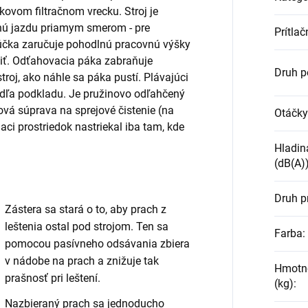
tkovom filtračnom vrecku. Stroj je
nú jazdu priamym smerom - pre
Prítlač
rúčka zaručuje pohodlnú pracovnú výšky
iť. Odťahovacia páka zabraňuje
Druh 
roj, ako náhle sa páka pustí. Plávajúci
dľa podkladu. Je pružinovo odľahčený
ová súprava na sprejové čistenie (na
Otáčky
aci prostriedok nastriekal iba tam, kde
Hladin
(dB(A)
Druh p
Zástera sa stará o to, aby prach z
leštenia ostal pod strojom. Ten sa
Farba
:
pomocou pasívneho odsávania zbiera
v nádobe na prach a znižuje tak
Hmotno
prašnosť pri leštení.
(kg)
:
Nazbieraný prach sa jednoducho