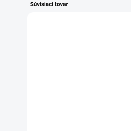
Súvisiaci tovar
AKCIA
6.369-079.0
SKLADOM U DODÁVATEĽA (5-7
PRAC. DNÍ)
Kä
Kärcher - Pad, červený,
int
stredne mäkký, 508 mm,
752
Stredne mäkká, Červená,
69
508 mm, 6.369-079.0
141,42 €
56,
114,98 € bez DPH