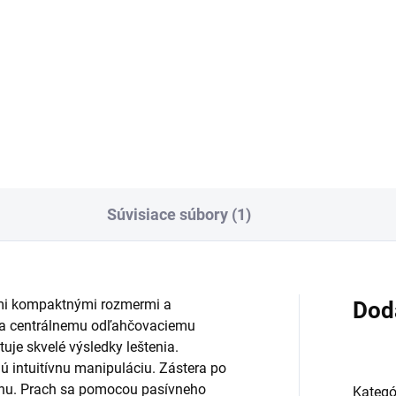
Do košíka
oko alkalický priemyselný
Vysoko účinný prostriedok na
ový čistič a odstraňovač
odstraňovanie náterov,
erov na odstránenie
voskových a polymérových
dolnejšieho znečistenia
náterov na vodeodolných
jom, mastnotou a minerálmi,
podlahách a podlahách citliv
aj náterov z podláh odolných
na alkálie. Nie je potrebné
...
oplachovanie.
Súvisiace súbory (1)
imi kompaktnými rozmermi a
Dod
a centrálnemu odľahčovaciemu
uje skvelé výsledky leštenia.
 intuitívnu manipuláciu. Zástera po
chu. Prach sa pomocou pasívneho
Kategó