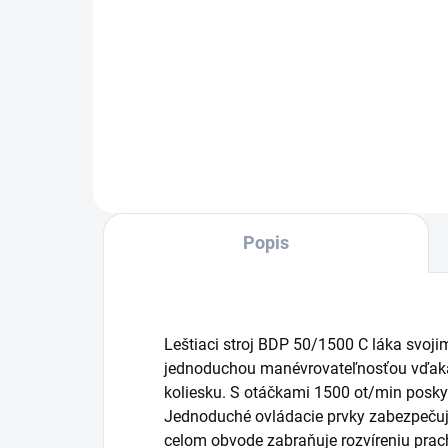
Do košíka
Vys
hĺbk
nát
najo
ole
ako 
voči
Popis
Leštiaci stroj BDP 50/1500 C láka svoj
jednoduchou manévrovateľnosťou vďak
koliesku. S otáčkami 1500 ot/min poskyt
Jednoduché ovládacie prvky zabezpečujú
celom obvode zabraňuje rozvíreniu pra