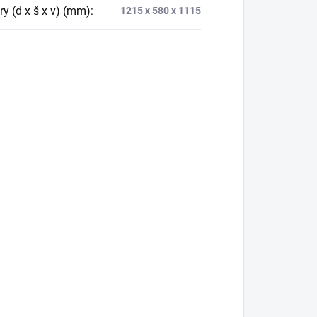
y (d x š x v) (mm)
:
1215 x 580 x 1115