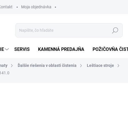
Kontakt
Moja objednávka
Hľadať
IE
SERVIS
KAMENNÁ PREDAJŇA
POŽIČOVŇA ČIS
maty
Ďalšie riešenia v oblasti čistenia
Leštiace stroje
141.0
otenia
3 837,60 €
3 6
2 940,51 € bez DPH
Jednotková
SKLADOM U DODÁVATEĽA (