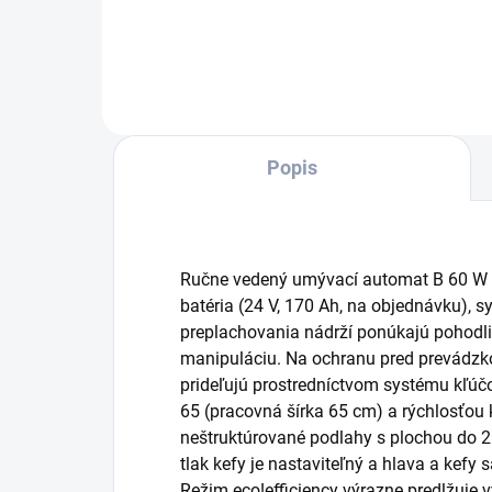
Do košíka
Popis
Ručne vedený umývací automat B 60 W 
batéria (24 V, 170 Ah, na objednávku), 
preplachovania nádrží ponúkajú pohodli
manipuláciu. Na ochranu pred prevádzk
prideľujú prostredníctvom systému kľúč
65 (pracovná šírka 65 cm) a rýchlosťou 
neštruktúrované podlahy s plochou do 
tlak kefy je nastaviteľný a hlava a kefy
Režim
eco!efficiency
výrazne predlžuje 