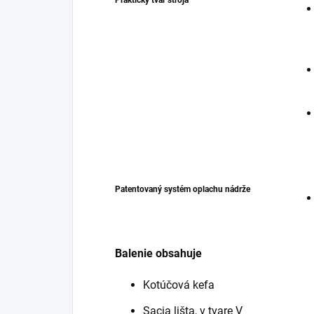
Praktický tvar stroja
Patentovaný systém oplachu nádrže
Balenie obsahuje
Kotúčová kefa
Sacia lišta, v tvare V