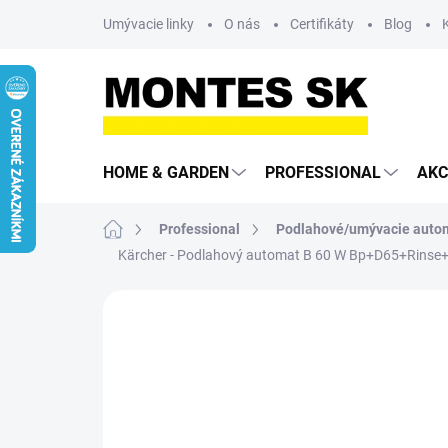
Prejsť
Umývacie linky
O nás
Certifikáty
Blog
na
obsah
HOME & GARDEN
PROFESSIONAL
AKC
Domov
Professional
Podlahové/umývacie auto
Kärcher - Podlahový automat B 60 W Bp+D65+Rinse+A
Neohodnotené
Podrobnosti hodn