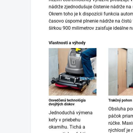
nádrže zjednodušuje čistenie nádrže na 
Okrem toho je k dispozícii funkcia auto
časovo úsporné plnenie nádrže na čistú 
šírkou 900 milimetrov zaisťuje ideálne 
Vlastnosti a výhody
Osvedčená technológia
Trakčný pohon
dvojitých diskov
Obsluha p
Jednoduchá výmena
páčok pria
kefy v priebehu
rúčke. Max
okamihu. Tichá a
rýchlosť je