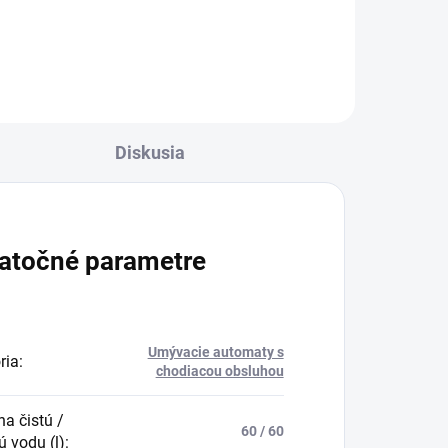
Do košíka
Diskusia
atočné parametre
Umývacie automaty s
ria
:
chodiacou obsluhou
na čistú /
60 / 60
ú vodu (l)
: