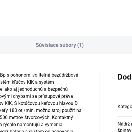
Do košíka
Do košíka
Súvisiace súbory (1)
Bp s pohonom, voliteľná bezúdržbová
Dod
systém kľúčov KIK a systém
e, ako aj jednoduchú a bezpečnú
ovými chybami sa prístupové práva
ov KIK. S kotúčovou kefovou hlavou D
Kategó
kefy 180 ot./min. možno stroj použiť na
2500 metrov štvorcových. Kontaktný
Nádrž 
 sa rýchlo namontujú a vymenia.
špinav
výdrž batérie a systém oplachovania