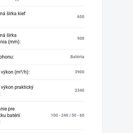
ná šírka kief
650
ná šírka
900
nia (mm)
:
pohonu
:
Batéria
 výkon (m²/h)
:
3900
 výkon praktický
2340
:
nie pre
ku batérií
100 - 240 / 50 - 60
: