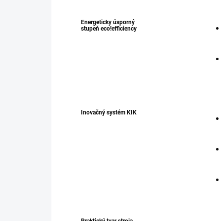
Energeticky úsporný
stupeň
eco!efficiency
Inovačný systém KIK