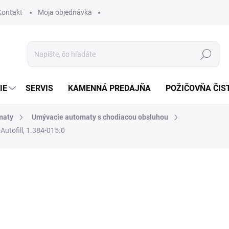
Kontakt
Moja objednávka
Hľadať
IE
SERVIS
KAMENNÁ PREDAJŇA
POŽIČOVŇA ČIS
maty
Umývacie automaty s chodiacou obsluhou
utofill, 1.384-015.0
otenia
19 790,70 €
18
15 164,42 € bez DPH
Jednotková
SKLADOM U DODÁVATEĽA (