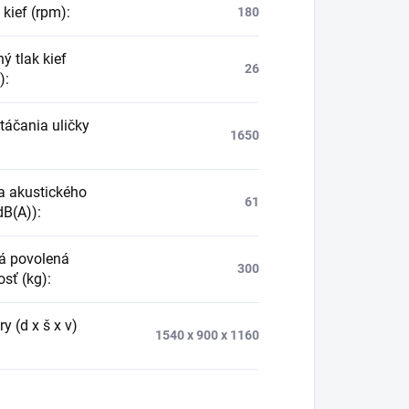
 kief (rpm)
:
180
ný tlak kief
26
)
:
táčania uličky
1650
a akustického
61
dB(A))
:
á povolená
300
sť (kg)
:
 (d x š x v)
1540 x 900 x 1160