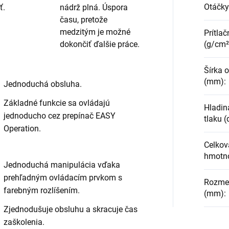
Otáčky
ť.
nádrž plná. Úspora
času, pretože
medzitým je možné
Prítlač
(g/cm²
dokončiť ďalšie práce.
Šírka o
(mm)
:
Jednoduchá obsluha.
Základné funkcie sa ovládajú
Hladin
jednoducho cez prepínač EASY
tlaku (
Operation.
Celkov
hmotno
Jednoduchá manipulácia vďaka
prehľadným ovládacím prvkom s
Rozmery
farebným rozlíšením.
(mm)
:
Zjednodušuje obsluhu a skracuje čas
zaškolenia.