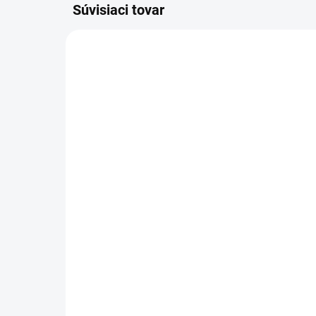
Súvisiaci tovar
4.905-010.0
SKLADOM U DODÁVATEĽA (5-7
PRAC. DNÍ)
Kärcher - Kotúčová kefa,
Kär
Stredná, červená, 355
mi
mm, Stredná, Červená,
Mik
355 mm, 4.905-010.0
mm
139,10 €
22
113,09 € bez DPH
185