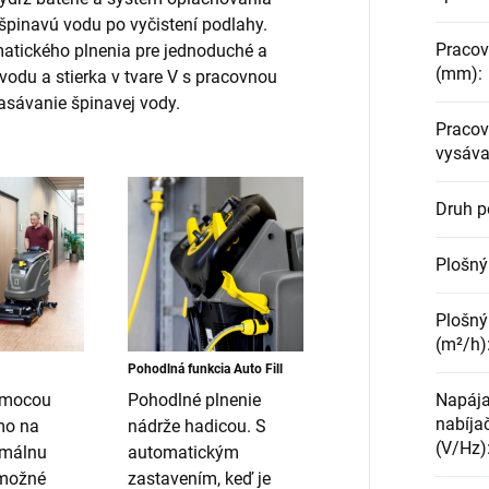
špinavú vodu po vyčistení podlahy.
Pracov
matického plnenia pre jednoduché a
(mm)
:
vodu a stierka v tvare V s pracovnou
nasávanie špinavej vody.
Pracov
vysáva
Druh 
Plošný
Plošný
(m²/h)
Pohodlná funkcia Auto Fill
Napája
omocou
Pohodlné plnenie
nabíjač
mo na
nádrže hadicou. S
(V/Hz)
imálnu
automatickým
 možné
zastavením, keď je