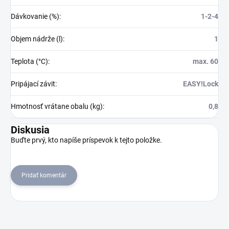
Dávkovanie (%)
:
1-2-4
Objem nádrže (l)
:
1
Teplota (°C)
:
max. 60
Pripájací závit
:
EASY!Lock
Hmotnosť vrátane obalu (kg)
:
0,8
Diskusia
Buďte prvý, kto napíše príspevok k tejto položke.
Pridať komentár