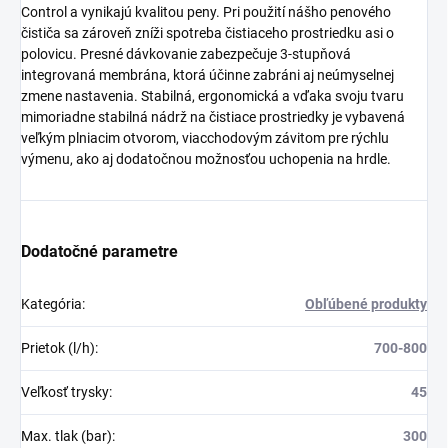
Control a vynikajú kvalitou peny. Pri použití nášho penového
čističa sa zároveň zníži spotreba čistiaceho prostriedku asi o
polovicu. Presné dávkovanie zabezpečuje 3-stupňová
integrovaná membrána, ktorá účinne zabráni aj neúmyselnej
zmene nastavenia. Stabilná, ergonomická a vďaka svoju tvaru
mimoriadne stabilná nádrž na čistiace prostriedky je vybavená
veľkým plniacim otvorom, viacchodovým závitom pre rýchlu
výmenu, ako aj dodatočnou možnosťou uchopenia na hrdle.
Dodatočné parametre
Kategória
:
Obľúbené produkty
Prietok (l/h)
:
700-800
Veľkosť trysky
:
45
Max. tlak (bar)
:
300