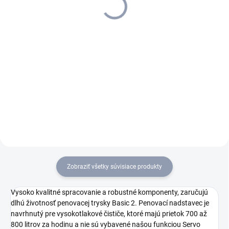
roky predĺžená záruka
3 943,65 € bez DPH
4 181,55 € bez DPH
Detail
Do košíka
S najvýkonnejším
Horúcovodný vysokotlakový
horúcovodným
čistič HDS 8/18-4 CX je
vysokotlakovým čističom HDS
najvýkonnejším čističom
8/18-4 C kompaktnej triedy
kompaktnej triedy, ktorý vám
bude čistenie vašej domácnosti
zaručí rýchle a účinné
rýchle a pohodlné. Čistič je
umývanie. Vďaka
vybavený 4-pólovým, vodou...
zabudovanému hadicovému
bubnu a 15...
Zobraziť všetky súvisiace produkty
Vysoko kvalitné spracovanie a robustné komponenty, zaručujú
dlhú životnosť penovacej trysky Basic 2. Penovací nadstavec je
navrhnutý pre vysokotlakové čističe, ktoré majú prietok 700 až
800 litrov za hodinu a nie sú vybavené našou funkciou Servo