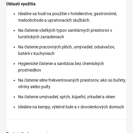
Oblasti využitia
Ideálne sa hodí na použitie v hotelierstve, gastronómii,
maloobchode a upratovacích službách.
Na čistenie všetkých typov sanitárnych priestorov v
turistických zariadeniach
Na čistenie pracovných plôch, umývadiel, odsávačov,
batérií v kuchyniach
Hygienické čistenie a sanitácia bez chemických
prostriedkov
Na čistenie silne frekventovaných priestorov, ako sú bufety,
vitríny alebo pulty
Na čistenie umývadiel, spŕch, kúpeľní, zrkadiel a okien
Ideálne na kempy, výletné lode a v dovolenkových domoch