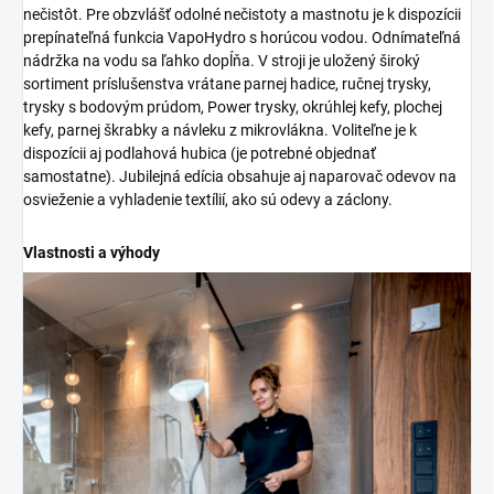
nečistôt. Pre obzvlášť odolné nečistoty a mastnotu je k dispozícii
prepínateľná funkcia
VapoHydro
s horúcou vodou. Odnímateľná
nádržka na vodu sa ľahko dopĺňa. V stroji je uložený široký
sortiment príslušenstva vrátane parnej hadice, ručnej trysky,
trysky s bodovým prúdom, Power trysky, okrúhlej kefy, plochej
kefy, parnej škrabky a návleku z mikrovlákna. Voliteľne je k
dispozícii aj podlahová hubica (je potrebné objednať
samostatne). Jubilejná edícia obsahuje aj naparovač odevov na
osvieženie a vyhladenie textílií, ako sú odevy a záclony.
Vlastnosti a výhody