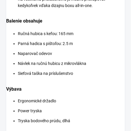
kedykoľvek vďaka dizajnu boxu all-in-one.
Balenie obsahuje
Ručná hubica s kefou: 165 mm
Parná hadica s pištoľou: 2.5 m
Naparovač odevov
Návlek na ručnú hubicu z mikrovlákna
Sieťová taška na príslušenstvo
Výbava
Ergonomické držadlo
Power tryska
Tryska bodového prúdu, dlhá