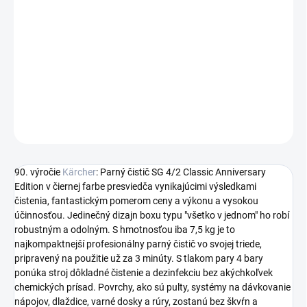
Jednotková
MOMENTÁLNE NEDOSTUPNÉ
cena:
Kompaktný a jednoduchý: parný čistič SG 4/2 Classic Anniversary
Edition v čiernej farbe s jedinečným dizajnom boxu a
funkciou
VapoHydro
pre čistenie bez chemikálií.
DETAILNÉ INFORMÁCIE
OPÝTAŤ SA
STRÁŽIŤ
90. výročie
Kärcher
: Parný čistič SG 4/2 Classic Anniversary
Edition v čiernej farbe presviedča vynikajúcimi výsledkami
čistenia, fantastickým pomerom ceny a výkonu a vysokou
účinnosťou. Jedinečný dizajn boxu typu "všetko v jednom" ho robí
robustným a odolným. S hmotnosťou iba 7,5 kg je to
najkompaktnejší profesionálny parný čistič vo svojej triede,
pripravený na použitie už za 3 minúty. S tlakom pary 4 bary
ponúka stroj dôkladné čistenie a dezinfekciu bez akýchkoľvek
chemických prísad. Povrchy, ako sú pulty, systémy na dávkovanie
nápojov, dlaždice, varné dosky a rúry, zostanú bez škvŕn a