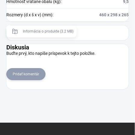
Hmotnosť vrátane obalu (kg)
:
9,5
Rozmery (d x š x v) (mm)
:
460 x 298 x 265
Informácia o produkte (3.2 MB)
Diskusia
Buďte prvý, kto napíše príspevok k tejto položke.
Pridať komentár
Z
á