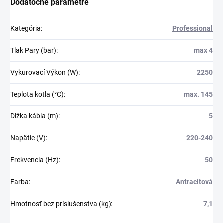
Dodatočné parametre
Kategória
:
Professional
Tlak Pary (bar)
:
max 4
Vykurovací Výkon (W)
:
2250
Teplota kotla (°C)
:
max. 145
Dĺžka kábla (m)
:
5
Napätie (V)
:
220-240
Frekvencia (Hz)
:
50
Farba
:
Antracitová
Hmotnosť bez príslušenstva (kg)
:
7,1