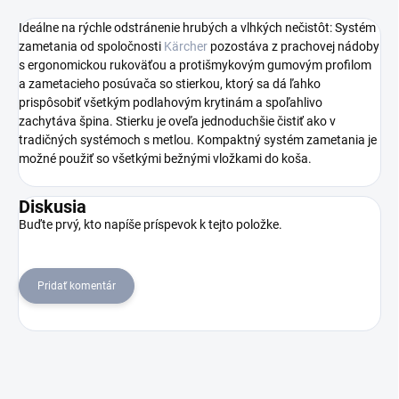
Ideálne na rýchle odstránenie hrubých a vlhkých nečistôt: Systém
zametania od spoločnosti
Kärcher
pozostáva z prachovej nádoby
s ergonomickou rukoväťou a protišmykovým gumovým profilom
a zametacieho posúvača so stierkou, ktorý sa dá ľahko
prispôsobiť všetkým podlahovým krytinám a spoľahlivo
zachytáva špina. Stierku je oveľa jednoduchšie čistiť ako v
tradičných systémoch s metlou. Kompaktný systém zametania je
možné použiť so všetkými bežnými vložkami do koša.
Diskusia
Buďte prvý, kto napíše príspevok k tejto položke.
Pridať komentár