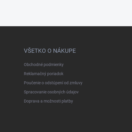
VŠETKO O NÁKUPE
Obchodné podmienky
Reklamačný poriadok
Poučenie o odstúpení od zmluvy
Spracovanie osobných údajov
Doprava a možnosti platby