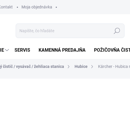
Kontakt
Moja objednávka
Hľadať
IE
SERVIS
KAMENNÁ PREDAJŇA
POŽIČOVŇA ČIS
ý čistič / vysávač / žehliaca stanica
Hubice
Kärcher - Hubica n
otenia
18,76 €
15,25 € bez DPH
Jednotková
SKLADOM U DODÁVATEĽA (
cena: