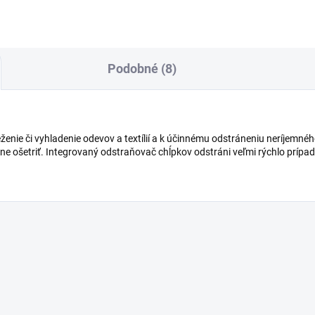
doplniteľnej nádrži na vodu.
Vrátane aktívnej žehliacej...
Podobné (8)
eženie či vyhladenie odevov a textílií a k účinnému odstráneniu neríjemné
ne ošetriť. Integrovaný odstraňovač chĺpkov odstráni veľmi rýchlo prípadné