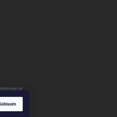
u Montclean.sk
Súhlasím