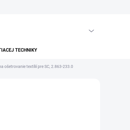
PRÁZDNY KOŠÍK
NÁKUPNÝ
KOŠÍK
TIACEJ TECHNIKY
a ošetrovanie textílií pre SC, 2.863-233.0
5-7 PRAC. DNÍ)