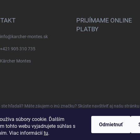
TAKT
PRIJÍMAME ONLINE
PLATBY
info
@
karcher-montes.sk
+421 905 310 735
Kärcher Montes
o ste hľadali? Máte záujem o inú značku? Skúste navštíviť aj našu stránk
oužíva súbory cookie. Ďalším
Odmietnuť
m tohto webu vyjadrujete súhlas s
ním. Viac informácií
tu
.