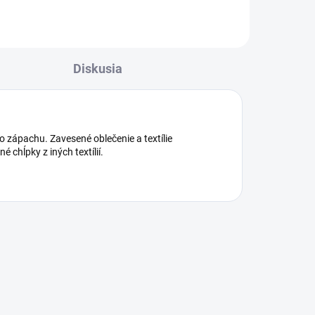
Diskusia
ho zápachu. Zavesené oblečenie a textílie
 chĺpky z iných textílií.