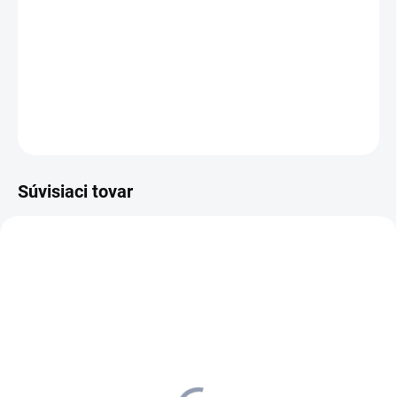
vyklápacieho držiaka na 120 litrové vrecia na odpad a vďaka 125
mm veľkým kolesám sa dá aj pri vysokej hmotnosti ľahko
manévrovať.
DETAILNÉ INFORMÁCIE
OPÝTAŤ SA
STRÁŽIŤ
Súvisiaci tovar
6.999-160.0
6.999-161.0
MOMENTÁLNE NEDOSTUPNÉ
MOMENTÁLNE NEDOSTUPNÉ
Kärcher - Vrece na odpad
Kärcher - Vrece na odpad