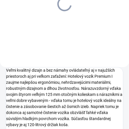
so zipsom červené 120l,
so zipsom modré 120 l,
6.999-160.0
6.999-161.0
55 €
55 €
44,72 € bez DPH
44,72 € bez DPH
Detail
Detail
Veľmi kvalitný dizajn a bez námahy ovládateľný aj v najužších
priestoroch aj pri veľkom zaťažení: Hotelový vozík Premium I
zaujme najlepšou ergonómiou, nehrdzavejúcimi materiálmi,
robustným dizajnom a dlhou životnosťou. Nárazuvzdorný vďaka
svojim štyrom veľkým 125 mm otočným kolieskam s nárazníkmi a
veľmi dobre vybaveným - vďaka tomu je hotelový vozík ideálny na
čistenie a zásobovanie šiestich až ôsmich izieb. Napriek tomu je
dokonca aj samotné čistenie vozíka obzvlášť ľahké vďaka
súvislým hladkým povrchom vozíka. Súčasťou štandardnej
výbavy je aj 120-litrový držiak koša.