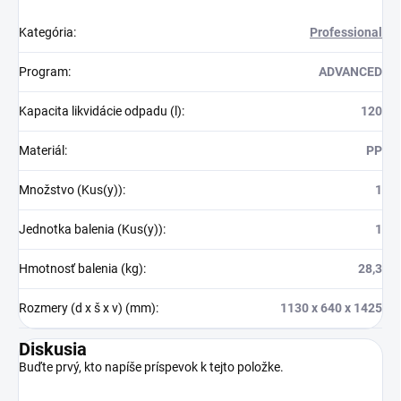
Kategória
:
Professional
Program
:
ADVANCED
Kapacita likvidácie odpadu (l)
:
120
Materiál
:
PP
Množstvo (Kus(y))
:
1
Jednotka balenia (Kus(y))
:
1
Hmotnosť balenia (kg)
:
28,3
Rozmery (d x š x v) (mm)
:
1130 x 640 x 1425
Diskusia
Buďte prvý, kto napíše príspevok k tejto položke.