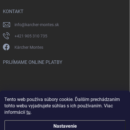
KONTAKT
info
@
karcher-montes.sk
+421 905 310 735
Kärcher Montes
PRIJÍMAME ONLINE PLATBY
Tento web používa súbory cookie. Ďalším prechádzaním
Nenašli ste čo ste hľadali? Máte záujem o inú značku? Skúste
tohto webu vyjadrujete súhlas s ich používaním. Viac
navštíviť aj našu stránku Montclean.sk
informácií
tu
.
Nastavenie