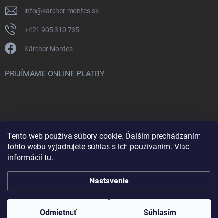
info
@
karcher-montes.sk
+421 905 310 735
Kärcher Montes
PRIJÍMAME ONLINE PLATBY
Tento web používa súbory cookie. Ďalším prechádzaním
Nenašli ste čo ste hľadali? Máte záujem o inú značku? Skúste
tohto webu vyjadrujete súhlas s ich používaním. Viac
navštíviť aj našu stránku Montclean.sk
informácií
tu
.
Nastavenie
Copyright 2026
karcher-montes.sk
. Všetky práva vyhradené.
Odmietnuť
Súhlasím