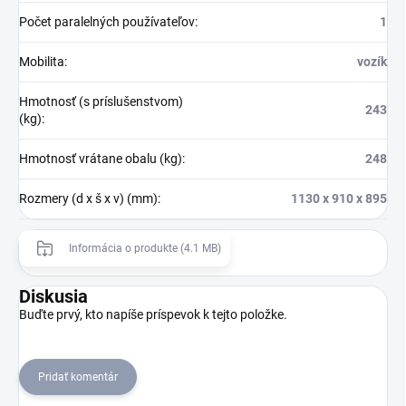
Počet paralelných používateľov
:
1
Mobilita
:
vozík
Hmotnosť (s príslušenstvom)
243
(kg)
:
Hmotnosť vrátane obalu (kg)
:
248
Rozmery (d x š x v) (mm)
:
1130 x 910 x 895
Informácia o produkte (4.1 MB)
Diskusia
Buďte prvý, kto napíše príspevok k tejto položke.
Pridať komentár