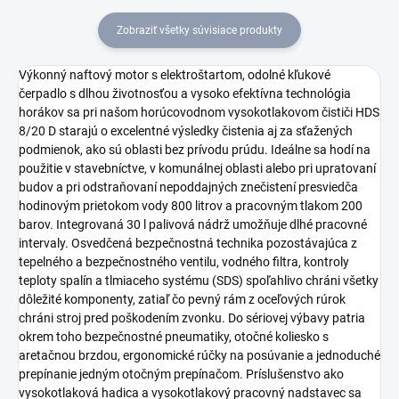
Zobraziť všetky súvisiace produkty
Výkonný naftový motor s elektroštartom, odolné kľukové
čerpadlo s dlhou životnosťou a vysoko efektívna technológia
horákov sa pri našom horúcovodnom vysokotlakovom čističi HDS
8/20 D starajú o excelentné výsledky čistenia aj za sťažených
podmienok, ako sú oblasti bez prívodu prúdu. Ideálne sa hodí na
použitie v stavebníctve, v komunálnej oblasti alebo pri upratovaní
budov a pri odstraňovaní nepoddajných znečistení presviedča
hodinovým prietokom vody 800 litrov a pracovným tlakom 200
barov. Integrovaná 30 l palivová nádrž umožňuje dlhé pracovné
intervaly. Osvedčená bezpečnostná technika pozostávajúca z
tepelného a bezpečnostného ventilu, vodného filtra, kontroly
teploty spalín a tlmiaceho systému (SDS) spoľahlivo chráni všetky
dôležité komponenty, zatiaľ čo pevný rám z oceľových rúrok
chráni stroj pred poškodením zvonku. Do sériovej výbavy patria
okrem toho bezpečnostné pneumatiky, otočné koliesko s
aretačnou brzdou, ergonomické rúčky na posúvanie a jednoduché
prepínanie jedným otočným prepínačom. Príslušenstvo ako
vysokotlaková hadica a vysokotlakový pracovný nadstavec sa