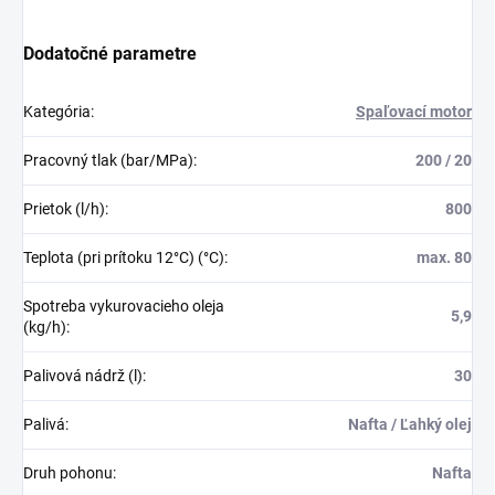
Dodatočné parametre
Kategória
:
Spaľovací motor
Pracovný tlak (bar/MPa)
:
200 / 20
Prietok (l/h)
:
800
Teplota (pri prítoku 12°C) (°C)
:
max. 80
Spotreba vykurovacieho oleja
5,9
(kg/h)
:
Palivová nádrž (l)
:
30
Palivá
:
Nafta / Ľahký olej
Druh pohonu
:
Nafta