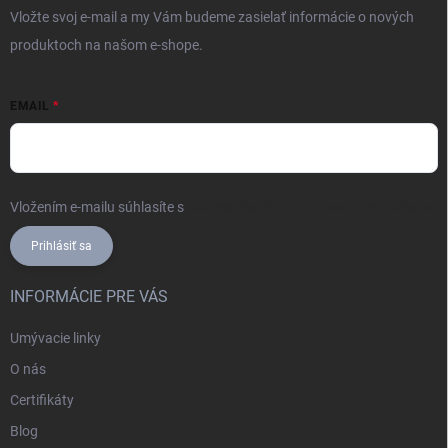
Vložte svoj e-mail a my Vám budeme zasielať informácie o nových
produktoch na našom e-shope.
EMAIL
Vložením e-mailu súhlasíte s
podmienkami ochrany osobných údajov
Prihlásiť sa
INFORMÁCIE PRE VÁS
Umývacie linky
O nás
Certifikáty
Blog