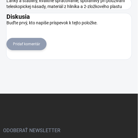
Ľahký a stabilný, kvalitné spracovanie, spoľahlivý pri používaní
teleskopickej násady, materiál z hliníka a 2-zložkového plastu
Diskusia
Buďte prvý, kto napíše príspevok k tejto položke.
Pridať komentár
Z
á
p
ä
t
i
ODOBERAŤ NEWSLETTER
e