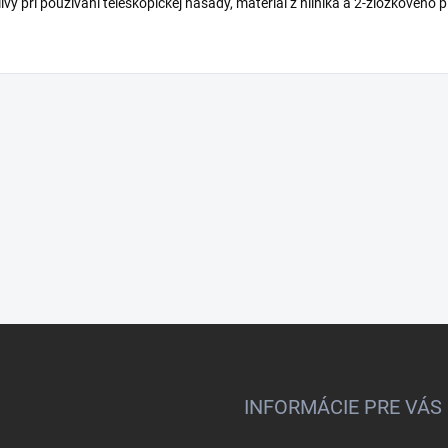
ivý pri používaní teleskopickej násady, materiál z hliníka a 2-zložkového p
INFORMÁCIE PRE VÁS