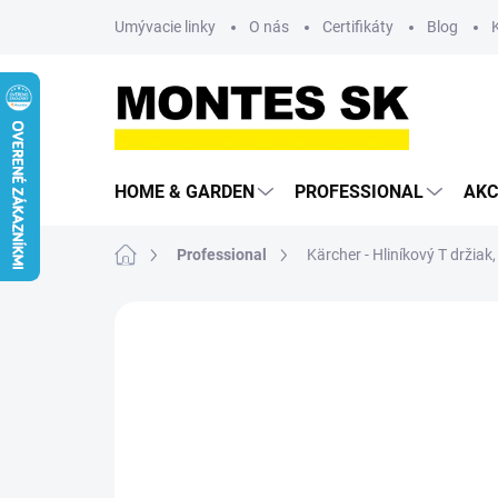
Prejsť
Umývacie linky
O nás
Certifikáty
Blog
na
obsah
HOME & GARDEN
PROFESSIONAL
AKC
Domov
Professional
Kärcher - Hliníkový T držiak
Neohodnotené
Podrobnosti hodn