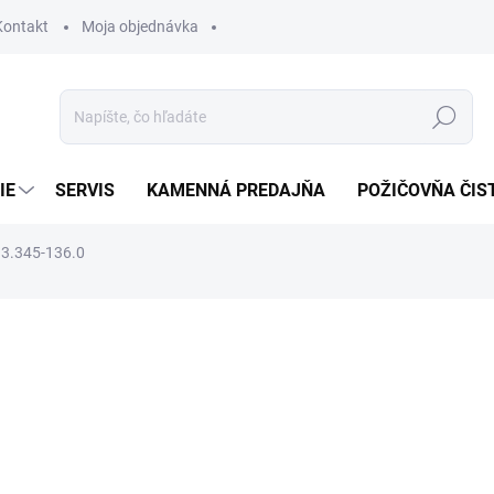
Kontakt
Moja objednávka
Hľadať
IE
SERVIS
KAMENNÁ PREDAJŇA
POŽIČOVŇA ČIS
, 3.345-136.0
otenia
8,40 €
7,96 €
6,47 € bez DPH
Jednotková
MOMENTÁLNE NEDOSTUP
cena: