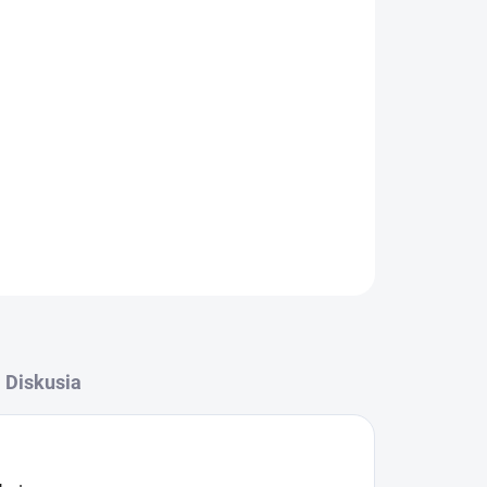
OPÝTAŤ SA
STRÁŽIŤ
Diskusia