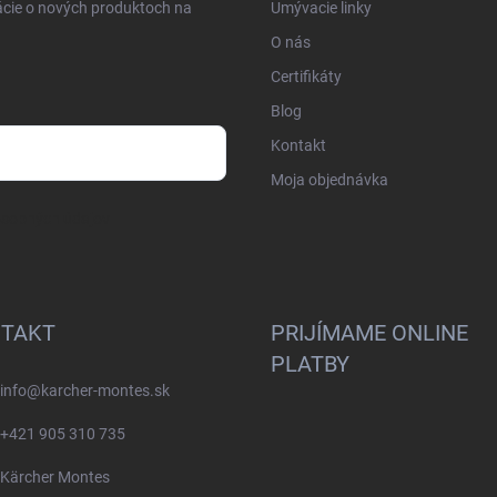
ácie o nových produktoch na
Umývacie linky
O nás
Certifikáty
Blog
Kontakt
Moja objednávka
osobných údajov
TAKT
PRIJÍMAME ONLINE
PLATBY
info
@
karcher-montes.sk
+421 905 310 735
Kärcher Montes