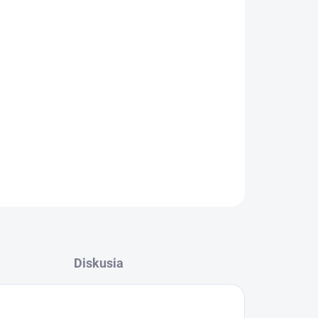
Pridať do košíka
OPÝTAŤ SA
STRÁŽIŤ
Diskusia