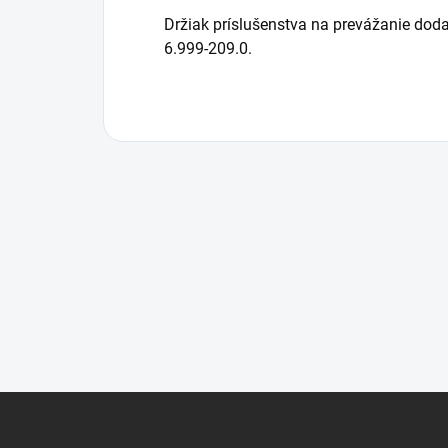
Držiak príslušenstva na prevážanie dod
6.999-209.0.
Z
á
p