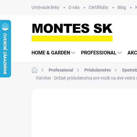
Prejsť
Umývacie linky
O nás
Certifikáty
Blog
na
obsah
HOME & GARDEN
PROFESSIONAL
AKC
Domov
Professional
Príslušenstvo
Spotreb
Kärcher - Držiak príslušenstva pre vozík na dve vedr
Neohodnotené
Podrobnosti hodn