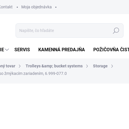
Kontakt
Moja objednávka
Hľadať
IE
SERVIS
KAMENNÁ PREDAJŇA
POŽIČOVŇA ČIS
ný tovar
Trolleys &amp; bucket systems
Storage
á so žmýkacím zariadením, 6.999-077.0
otenia
12,26 €
9,97 € bez DPH
Jednotková
SKLADOM U DODÁVATEĽA (