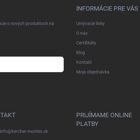
INFORMÁCIE PRE VÁS
ácie o nových produktoch na
Umývacie linky
O nás
Certifikáty
Blog
Kontakt
Moja objednávka
osobných údajov
TAKT
PRIJÍMAME ONLINE
PLATBY
info
@
karcher-montes.sk