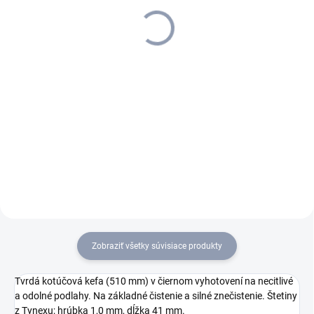
Li+FC+D51+DOSE+Rinse+Autofill,
1.127-001.0
2 643 €
1.533-239.0
14 751,39 €
+ 20 l saponátu zdarma +
2 148,78 € bez DPH
zaškolenie
11 993 € bez DPH
Do košíka
Do košíka
BD 50/50 C Bp Classic je
B 50 W Bp umývací stroj na
cenovo výhodný a kompaktný
čistenie podláh.Hliníkové
základný model umývacieho
komponenty, 80 Ah Li-
automatu s pohonom na
Ion batéria, funkcia rýchleho
batérie. Umožňuje plošný
nabíjania, dávkovací systém,
výkon do 2000 m²/h. Batéria
kotúčová kefová hlava D 51 a...
nie je súčasťou balenia.
Zobraziť všetky súvisiace produkty
Tvrdá kotúčová kefa (510 mm) v čiernom vyhotovení na necitlivé
a odolné podlahy. Na základné čistenie a silné znečistenie. Štetiny
z Tynexu; hrúbka 1,0 mm, dĺžka 41 mm.