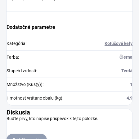
Dodatočné parametre
Kategória
:
Kotúčové kefy
Farba
:
Čierna
Stupeň tvrdosti
:
Tvrdá
Množstvo (Kus(y))
:
1
Hmotnosť vrátane obalu (kg)
:
4,9
Diskusia
Buďte prvý, kto napíše príspevok k tejto položke.