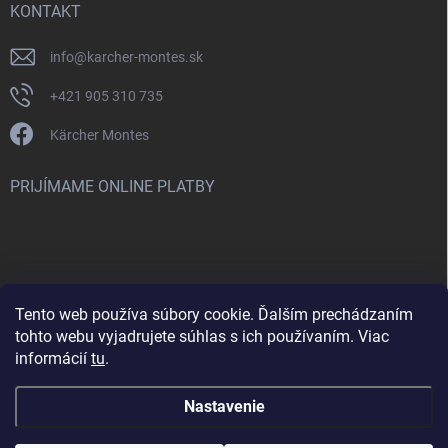
KONTAKT
info
@
karcher-montes.sk
+421 905 310 735
Kärcher Montes
PRIJÍMAME ONLINE PLATBY
Tento web používa súbory cookie. Ďalším prechádzaním
Nenašli ste čo ste hľadali? Máte záujem o inú značku? Skúste
tohto webu vyjadrujete súhlas s ich používaním. Viac
navštíviť aj našu stránku Montclean.sk
informácií
tu
.
Nastavenie