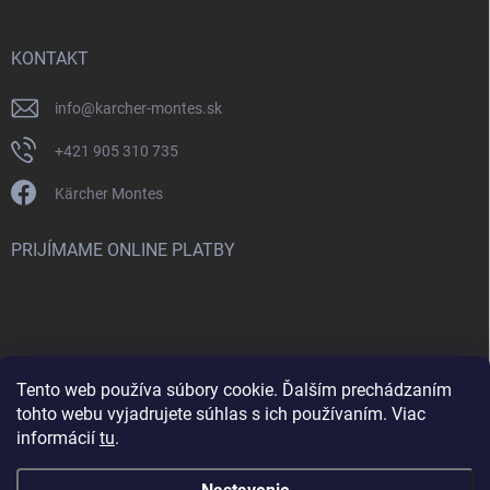
KONTAKT
info
@
karcher-montes.sk
+421 905 310 735
Kärcher Montes
PRIJÍMAME ONLINE PLATBY
Tento web používa súbory cookie. Ďalším prechádzaním
Nenašli ste čo ste hľadali? Máte záujem o inú značku? Skúste
tohto webu vyjadrujete súhlas s ich používaním. Viac
navštíviť aj našu stránku Montclean.sk
informácií
tu
.