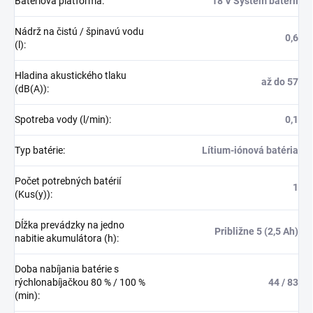
Batériová platforma
:
18 V Systém batérií
Nádrž na čistú / špinavú vodu
0,6
(l)
:
Hladina akustického tlaku
až do 57
(dB(A))
:
Spotreba vody (l/min)
:
0,1
Typ batérie
:
Lítium-iónová batéria
Počet potrebných batérií
1
(Kus(y))
:
Dĺžka prevádzky na jedno
Približne 5 (2,5 Ah)
nabitie akumulátora (h)
:
Doba nabíjania batérie s
rýchlonabíjačkou 80 % / 100 %
44 / 83
(min)
: