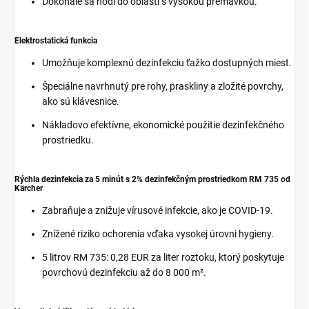
Dokonale sa hodí do oblastí s vysokou premávkou.
Elektrostatická funkcia
Umožňuje komplexnú dezinfekciu ťažko dostupných miest.
Špeciálne navrhnutý pre rohy, praskliny a zložité povrchy,
ako sú klávesnice.
Nákladovo efektívne, ekonomické použitie dezinfekčného
prostriedku.
Rýchla dezinfekcia za 5 minút s 2% dezinfekčným prostriedkom RM 735 od
Kärcher
Zabraňuje a znižuje vírusové infekcie, ako je COVID-19.
Znížené riziko ochorenia vďaka vysokej úrovni hygieny.
5 litrov RM 735: 0,28 EUR za liter roztoku, ktorý poskytuje
povrchovú dezinfekciu až do 8 000 m².