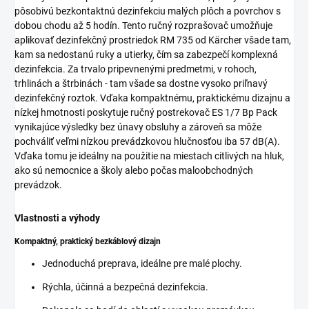
pôsobivú bezkontaktnú dezinfekciu malých plôch a povrchov s
dobou chodu až 5 hodín. Tento ručný rozprašovač umožňuje
aplikovať dezinfekčný prostriedok RM 735 od Kärcher všade tam,
kam sa nedostanú ruky a utierky, čím sa zabezpečí komplexná
dezinfekcia. Za trvalo pripevnenými predmetmi, v rohoch,
trhlinách a štrbinách - tam všade sa dostne vysoko priľnavý
dezinfekčný roztok. Vďaka kompaktnému, praktickému dizajnu a
nízkej hmotnosti poskytuje ručný postrekovač ES 1/7 Bp Pack
vynikajúce výsledky bez únavy obsluhy a zároveň sa môže
pochváliť veľmi nízkou prevádzkovou hlučnosťou iba 57 dB(A).
Vďaka tomu je ideálny na použitie na miestach citlivých na hluk,
ako sú nemocnice a školy alebo počas maloobchodných
prevádzok.
Vlastnosti a výhody
Kompaktný, praktický bezkáblový dizajn
Jednoduchá preprava, ideálne pre malé plochy.
Rýchla, účinná a bezpečná dezinfekcia.