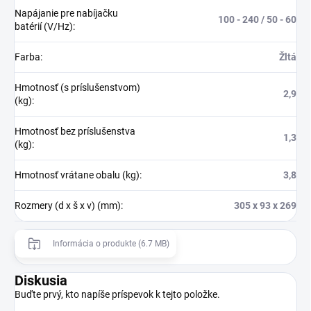
Napájanie pre nabíjačku
100 - 240 / 50 - 60
batérií (V/Hz)
:
Farba
:
Žltá
Hmotnosť (s príslušenstvom)
2,9
(kg)
:
Hmotnosť bez príslušenstva
1,3
(kg)
:
Hmotnosť vrátane obalu (kg)
:
3,8
Rozmery (d x š x v) (mm)
:
305 x 93 x 269
Informácia o produkte (6.7 MB)
Diskusia
Buďte prvý, kto napíše príspevok k tejto položke.