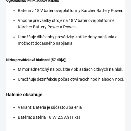
Vymeniteľná lítium-iónová batéria
Batéria z 18 V batériovej platformy Kärcher Battery Power.
Vhodné pre všetky stroje na 18 V batériovej platforme
Kärcher Battery Power a Power+.
Umožňuje dlhé doby prevádzky, krátke doby nabíjania a
možnosť dočasného nabíjania.
Nízka prevádzková hlučnosť (57 dB[A])
Mimoriadne tichý na použitie v oblastiach citlivých na hluk.
Umožňuje dezinfekciu počas otváracích hodín alebo v noci.
Balenie obsahuje
Variant: Batéria je súčasťou balenia
Batéria: Batéria 18 V/ 2,5 Ah (1 ks)