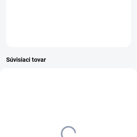
White, stolová doska dávkovača vody až pre 100 osôb. S
patentovaným tepelným čistením a displejom.
DETAILNÉ INFORMÁCIE
OPÝTAŤ SA
STRÁŽIŤ
Súvisiaci tovar
6.640-512.0
6.640-469.0
SKLADOM U DODÁVATEĽA (5-7
SKLADOM U DODÁVATEĽA (5-7
PRAC. DNÍ)
PRAC. DNÍ)
Kärcher - Fľaša na pitie
Kärcher - Fľaša na pitie
0,75l, 6.640-512.0
0,6l, 6.640-469.0