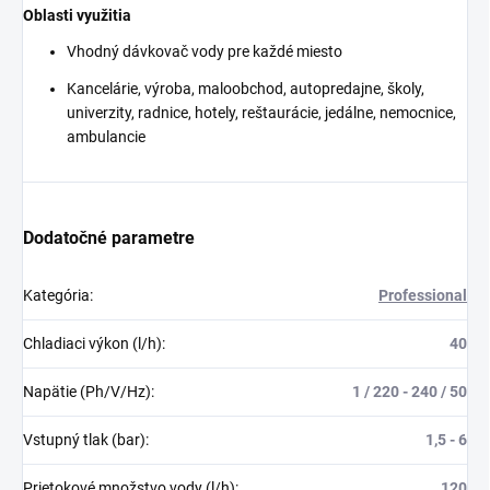
Oblasti využitia
Vhodný dávkovač vody pre každé miesto
Kancelárie, výroba, maloobchod, autopredajne, školy,
univerzity, radnice, hotely, reštaurácie, jedálne, nemocnice,
ambulancie
Dodatočné parametre
Kategória
:
Professional
Chladiaci výkon (l/h)
:
40
Napätie (Ph/V/Hz)
:
1 / 220 - 240 / 50
Vstupný tlak (bar)
:
1,5 - 6
Prietokové množstvo vody (l/h)
:
120