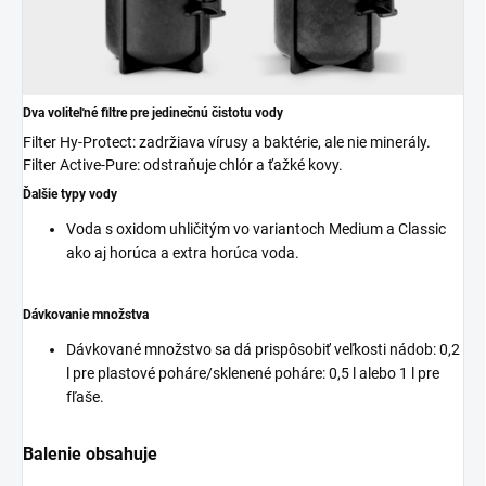
Dva voliteľné filtre pre jedinečnú čistotu vody
Filter Hy-Protect: zadržiava vírusy a baktérie, ale nie minerály.
Filter Active-Pure: odstraňuje chlór a ťažké kovy.
Ďalšie typy vody
Voda s oxidom uhličitým vo variantoch Medium a Classic
ako aj horúca a extra horúca voda.
Dávkovanie množstva
Dávkované množstvo sa dá prispôsobiť veľkosti nádob: 0,2
l pre plastové poháre/sklenené poháre: 0,5 l alebo 1 l pre
fľaše.
Balenie obsahuje