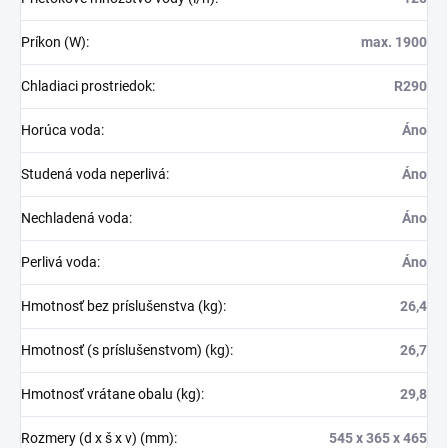
Príkon (W)
:
max. 1900
Chladiaci prostriedok
:
R290
Horúca voda
:
Áno
Studená voda neperlivá
:
Áno
Nechladená voda
:
Áno
Perlivá voda
:
Áno
Hmotnosť bez príslušenstva (kg)
:
26,4
Hmotnosť (s príslušenstvom) (kg)
:
26,7
Hmotnosť vrátane obalu (kg)
:
29,8
Rozmery (d x š x v) (mm)
:
545 x 365 x 465