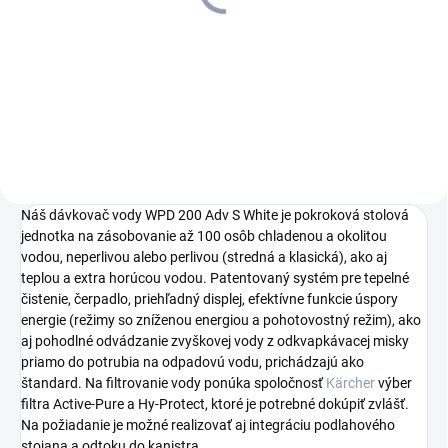
7,73 €
19,57 €
6,28 € bez DPH
15,91 € bez DPH
Do košíka
Do košíka
Náš dávkovač vody WPD 200 Adv S White je pokroková stolová
jednotka na zásobovanie až 100 osôb chladenou a okolitou
vodou, neperlivou alebo perlivou (stredná a klasická), ako aj
teplou a extra horúcou vodou. Patentovaný systém pre tepelné
čistenie, čerpadlo, priehľadný displej, efektívne funkcie úspory
energie (režimy so zníženou energiou a pohotovostný režim), ako
aj pohodlné odvádzanie zvyškovej vody z odkvapkávacej misky
priamo do potrubia na odpadovú vodu, prichádzajú ako
štandard. Na filtrovanie vody ponúka spoločnosť
Kärcher
výber
filtra Active-Pure a Hy-Protect, ktoré je potrebné dokúpiť zvlášť.
Na požiadanie je možné realizovať aj integráciu podlahového
stojana a odtoku do kanistra.