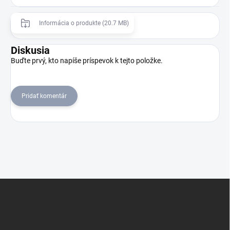
Informácia o produkte (20.7 MB)
Diskusia
Buďte prvý, kto napíše príspevok k tejto položke.
Pridať komentár
Z
á
p
ä
t