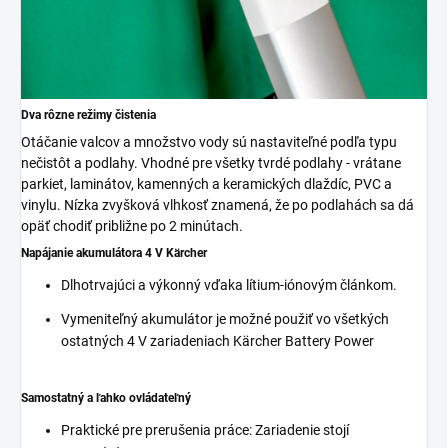
Dva rôzne režimy čistenia
Otáčanie valcov a množstvo vody sú nastaviteľné podľa typu
nečistôt a podlahy. Vhodné pre všetky tvrdé podlahy - vrátane
parkiet, laminátov, kamenných a keramických dlaždíc, PVC a
vinylu. Nízka zvyšková vlhkosť znamená, že po podlahách sa dá
opäť chodiť približne po 2 minútach.
Napájanie akumulátora 4 V Kärcher
Dlhotrvajúci a výkonný vďaka lítium-iónovým článkom.
Vymeniteľný akumulátor je možné použiť vo všetkých
ostatných 4 V zariadeniach Kärcher Battery Power
Samostatný a ľahko ovládateľný
Praktické pre prerušenia práce: Zariadenie stojí