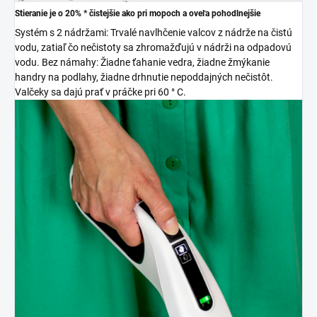
Stieranie je o 20% * čistejšie ako pri mopoch a oveľa pohodlnejšie
Systém s 2 nádržami: Trvalé navlhčenie valcov z nádrže na čistú
vodu, zatiaľ čo nečistoty sa zhromažďujú v nádrži na odpadovú
vodu. Bez námahy: Žiadne ťahanie vedra, žiadne žmýkanie
handry na podlahy, žiadne drhnutie nepoddajných nečistôt.
Valčeky sa dajú prať v práčke pri 60 ° C.