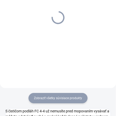
4/25, 2.443-002.0
Rýchlonabíjačka pre 4V
Battery Power, 2.443-
18,08 €
060.0
29,78 €
14,70 € bez DPH
24,21 € bez DPH
Do košíka
Do košíka
Vymeniteľná batéria 2,5 Ah
Fast Charger Duo nabije 2
Kärcher Battery Power je
vymeniteľné batérie Kärcher
vhodná na použitie vo všetkých
Battery Power až do 80 % s
4 V Kärcher Battery Power
kapacitou 2,5 Ah len za 50
zariadeniach.
minút a je vhodná pre všetky 4
V Kärcher Battery Power
vymeniteľné...
Zobraziť všetky súvisiace produkty
S čističom podláh FC 4-4 už nemusíte pred mopovaním vysávať a