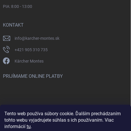
PIA: 8:00 - 13:00
KONTAKT
info
@
karcher-montes.sk
+421 905 310 735
Kärcher Montes
PRIJÍMAME ONLINE PLATBY
Tento web používa súbory cookie. Ďalším prechádzaním
Nenašli ste čo ste hľadali? Máte záujem o inú značku? Skúste
tohto webu vyjadrujete súhlas s ich používaním. Viac
navštíviť aj našu stránku Montclean.sk
informácií
tu
.