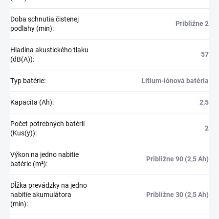
Doba schnutia čistenej
Približne 2
podlahy (min)
:
Hladina akustického tlaku
57
(dB(A))
:
Typ batérie
:
Lítium-iónová batéria
Kapacita (Ah)
:
2,5
Počet potrebných batérií
2
(Kus(y))
:
Výkon na jedno nabitie
Približne 90 (2,5 Ah)
batérie (m²)
:
Dĺžka prevádzky na jedno
nabitie akumulátora
Približne 30 (2,5 Ah)
(min)
: