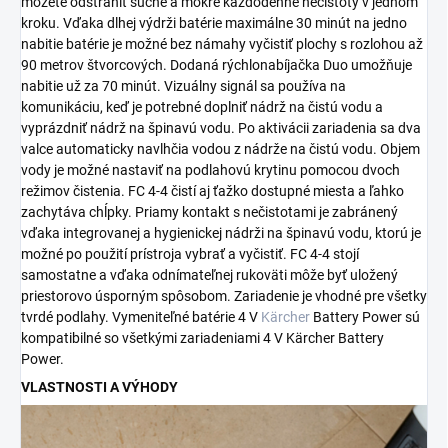
môžete odstrániť suché a mokré každodenné nečistoty v jednom
kroku. Vďaka dlhej výdrži batérie maximálne 30 minút na jedno
nabitie batérie je možné bez námahy vyčistiť plochy s rozlohou až
90 metrov štvorcových. Dodaná rýchlonabíjačka Duo umožňuje
nabitie už za 70 minút. Vizuálny signál sa používa na
komunikáciu, keď je potrebné doplniť nádrž na čistú vodu a
vyprázdniť nádrž na špinavú vodu. Po aktivácii zariadenia sa dva
valce automaticky navlhčia vodou z nádrže na čistú vodu. Objem
vody je možné nastaviť na podlahovú krytinu pomocou dvoch
režimov čistenia. FC 4-4 čistí aj ťažko dostupné miesta a ľahko
zachytáva chĺpky. Priamy kontakt s nečistotami je zabránený
vďaka integrovanej a hygienickej nádrži na špinavú vodu, ktorú je
možné po použití prístroja vybrať a vyčistiť. FC 4-4 stojí
samostatne a vďaka odnímateľnej rukoväti môže byť uložený
priestorovo úsporným spôsobom. Zariadenie je vhodné pre všetky
tvrdé podlahy. Vymeniteľné batérie 4 V
Kärcher
Battery Power sú
kompatibilné so všetkými zariadeniami 4 V Kärcher Battery
Power.
VLASTNOSTI A VÝHODY