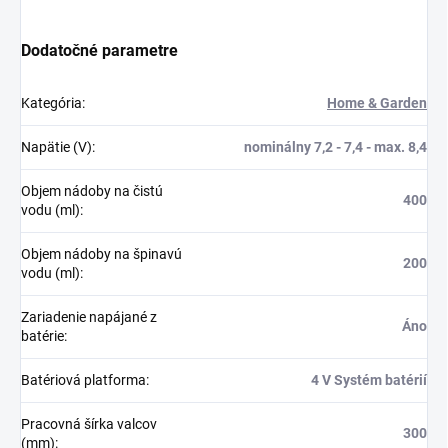
Dodatočné parametre
Kategória
:
Home & Garden
Napätie (V)
:
nominálny 7,2 - 7,4 - max. 8,4
Objem nádoby na čistú
400
vodu (ml)
:
Objem nádoby na špinavú
200
vodu (ml)
:
Zariadenie napájané z
Áno
batérie
:
Batériová platforma
:
4 V Systém batérií
Pracovná šírka valcov
300
(mm)
: