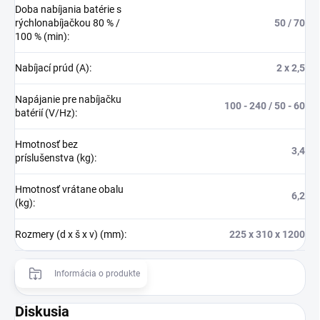
Doba nabíjania batérie s
rýchlonabíjačkou 80 % /
50 / 70
100 % (min)
:
Nabíjací prúd (A)
:
2 x 2,5
Napájanie pre nabíjačku
100 - 240 / 50 - 60
batérií (V/Hz)
:
Hmotnosť bez
3,4
príslušenstva (kg)
:
Hmotnosť vrátane obalu
6,2
(kg)
:
Rozmery (d x š x v) (mm)
:
225 x 310 x 1200
Informácia o produkte
Diskusia