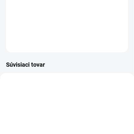
každodenné nečistoty presne a rýchlo pomocou dvoch režimov
čistenia. Balenie obsahuje vymeniteľné batérie a rýchlonabíjačku
Duo.
DETAILNÉ INFORMÁCIE
OPÝTAŤ SA
STRÁŽIŤ
Súvisiaci tovar
2.443-002.0
2.443-060.0
SKLADOM
SKLADOM
Kärcher - Battery Power
Kärcher - Duo