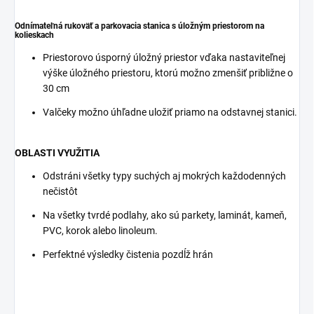
Odnímateľná rukoväť a parkovacia stanica s úložným priestorom na
kolieskach
Priestorovo úsporný úložný priestor vďaka nastaviteľnej
výške úložného priestoru, ktorú možno zmenšiť približne o
30 cm
Valčeky možno úhľadne uložiť priamo na odstavnej stanici.
OBLASTI VYUŽITIA
Odstráni všetky typy suchých aj mokrých každodenných
nečistôt
Na všetky tvrdé podlahy, ako sú parkety, laminát, kameň,
PVC, korok alebo linoleum.
Perfektné výsledky čistenia pozdĺž hrán