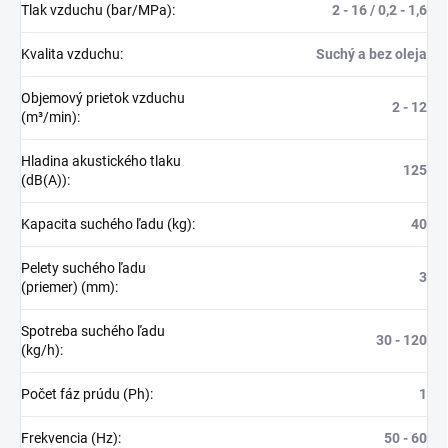
Tlak vzduchu (bar/MPa)
:
2 - 16 / 0,2 - 1,6
Kvalita vzduchu
:
Suchý a bez oleja
Objemový prietok vzduchu
2 - 12
(m³/min)
:
Hladina akustického tlaku
125
(dB(A))
:
Kapacita suchého ľadu (kg)
:
40
Pelety suchého ľadu
3
(priemer) (mm)
:
Spotreba suchého ľadu
30 - 120
(kg/h)
:
Počet fáz prúdu (Ph)
:
1
Frekvencia (Hz)
:
50 - 60