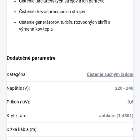
Čistenie tlačiarenských strojov a ich periférie
Čistenie drevospracujúcich strojov
Čistenie generátorov, turbín, rozvodných skríň a
výmenníkov tepla
Dodatočné parametre
Kategória
:
Čistenie suchým ľadom
Napätie (V)
:
220 - 240
Príkon (kW)
:
0,6
Kryt / rám
:
antikoro (1.4301)
Dĺžka kábla (m)
:
7