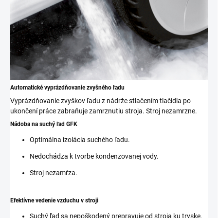
Automatické vyprázdňovanie zvyšného ľadu
Vyprázdňovanie zvyškov ľadu z nádrže stlačením tlačidla po
ukončení práce zabraňuje zamrznutiu stroja. Stroj nezamrzne.
Nádoba na suchý ľad GFK
Optimálna izolácia suchého ľadu.
Nedochádza k tvorbe kondenzovanej vody.
Stroj nezamŕza.
Efektívne vedenie vzduchu v stroji
Suchý ľad sa nepoškodený prepravuje od stroja ku tryske.