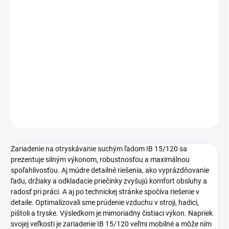
−
+
Pridať do košíka
Ice Blaster IB 15/120 je jedným z najvýkonnejších strojov na
otryskávanie suchým ľadom na trhu. Presviedča robustnosťou,
spoľahlivou technikou a najlepšími výsledkami pri otryskávaní
suchým ľadom.
DETAILNÉ INFORMÁCIE
OPÝTAŤ SA
STRÁŽIŤ
Zariadenie na otryskávanie suchým ľadom IB 15/120 sa
prezentuje silným výkonom, robustnosťou a maximálnou
spoľahlivosťou. Aj múdre detailné riešenia, ako vyprázdňovanie
ľadu, držiaky a odkladacie priečinky zvyšujú komfort obsluhy a
radosť pri práci. A aj po technickej stránke spočíva riešenie v
detaile. Optimalizovali sme prúdenie vzduchu v stroji, hadici,
pištoli a tryske. Výsledkom je mimoriadny čistiaci výkon. Napriek
svojej veľkosti je zariadenie IB 15/120 veľmi mobilné a môže ním