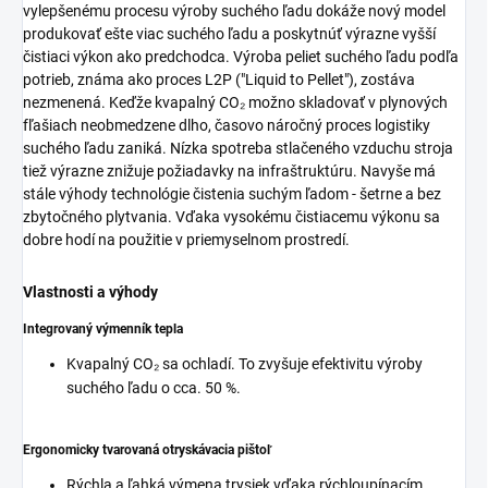
vylepšenému procesu výroby suchého ľadu dokáže nový model
produkovať ešte viac suchého ľadu a poskytnúť výrazne vyšší
čistiaci výkon ako predchodca. Výroba peliet suchého ľadu podľa
potrieb, známa ako proces L2P ("Liquid to Pellet"), zostáva
nezmenená. Keďže kvapalný CO₂ možno skladovať v plynových
fľašiach neobmedzene dlho, časovo náročný proces logistiky
suchého ľadu zaniká. Nízka spotreba stlačeného vzduchu stroja
tiež výrazne znižuje požiadavky na infraštruktúru. Navyše má
stále výhody technológie čistenia suchým ľadom - šetrne a bez
zbytočného plytvania. Vďaka vysokému čistiacemu výkonu sa
dobre hodí na použitie v priemyselnom prostredí.
Vlastnosti a výhody
Integrovaný výmenník tepla
Kvapalný CO₂ sa ochladí. To zvyšuje efektivitu výroby
suchého ľadu o cca. 50 %.
Ergonomicky tvarovaná otryskávacia pištoľ
Rýchla a ľahká výmena trysiek vďaka rýchloupínacím