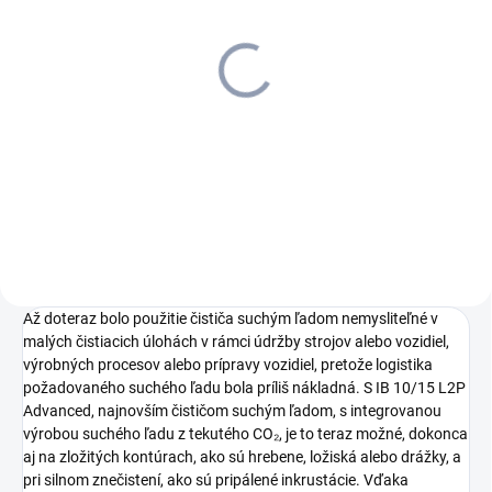
SKLADOM U DODÁVATEĽA (5-7
SKLADOM U DODÁVATEĽA (5-7
PRAC. DNÍ)
PRAC. DNÍ)
Kärcher - Dvojitý hák,
Kärcher - Držiak rukoväte
6.980-077.0
sivý, 6.980-078.0
5,33 €
13,45 €
4,33 € bez DPH
10,93 € bez DPH
Do košíka
Do košíka
Až doteraz bolo použitie čističa suchým ľadom nemysliteľné v
malých čistiacich úlohách v rámci údržby strojov alebo vozidiel,
výrobných procesov alebo prípravy vozidiel, pretože logistika
požadovaného suchého ľadu bola príliš nákladná. S IB 10/15 L2P
Advanced, najnovším čističom suchým ľadom, s integrovanou
výrobou suchého ľadu z tekutého CO₂, je to teraz možné, dokonca
aj na zložitých kontúrach, ako sú hrebene, ložiská alebo drážky, a
pri silnom znečistení, ako sú pripálené inkrustácie. Vďaka