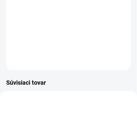
−
+
Pridať do košíka
IB 10/15 L2P Advanced je najnovšia generácia čističa suchým
ľadom s integrovanou výrobou suchého ľadu. Vysoký čistiaci
výkon, ideálny pre priemyselné aplikácie.
DETAILNÉ INFORMÁCIE
OPÝTAŤ SA
STRÁŽIŤ
Súvisiaci tovar
6.980-077.0
6.980-078.0