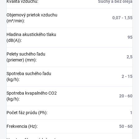
Kvalita vzduchu
:
Suchý a bez oleja
Objemový prietok vzduchu
0,07 - 1,55
(m³/min)
:
Hladina akustického tlaku
95
(dB(A))
:
Pelety suchého ľadu
2,5
(priemer) (mm)
:
Spotreba suchého ľadu
2 - 15
(kg/h)
:
Spotreba kvapalného CO2
20 - 60
(kg/h)
:
Počet fáz prúdu (Ph)
:
1
Frekvencia (Hz)
:
50 - 60