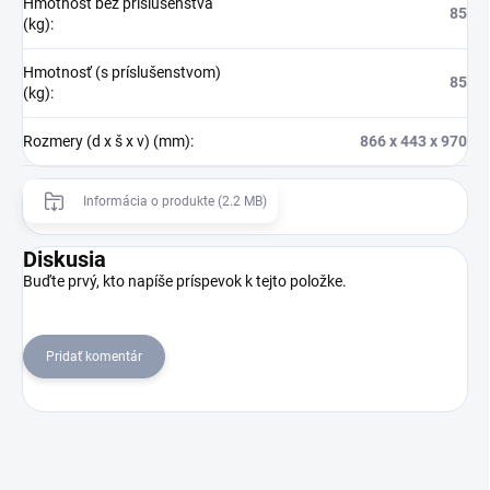
Hmotnosť bez príslušenstva
85
(kg)
:
Hmotnosť (s príslušenstvom)
85
(kg)
:
Rozmery (d x š x v) (mm)
:
866 x 443 x 970
Informácia o produkte (2.2 MB)
Diskusia
Buďte prvý, kto napíše príspevok k tejto položke.
Pridať komentár