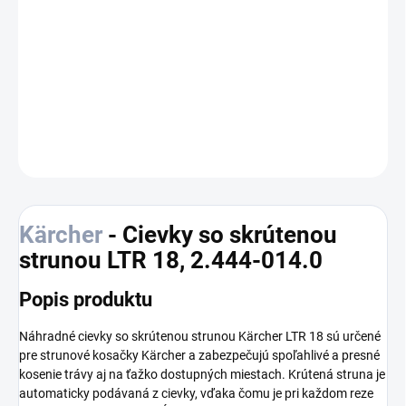
zabezpečujú precízne a efektívne kosenie trávnatých plôch.
Vďaka skrútenému profilu struny dosiahnete pri práci so
záhradným vyžínačom
rovnomerný výsledok
a vysoký výkon pri
odstraňovaní nežiaducej vegetácie.
DETAILNÉ INFORMÁCIE
OPÝTAŤ SA
STRÁŽIŤ
Kärcher
- Cievky so skrútenou
strunou LTR 18, 2.444-014.0
Popis produktu
Náhradné cievky so skrútenou strunou Kärcher LTR 18 sú určené
pre strunové kosačky Kärcher a zabezpečujú spoľahlivé a presné
kosenie trávy aj na ťažko dostupných miestach. Krútená struna je
automaticky podávaná z cievky, vďaka čomu je pri každom reze