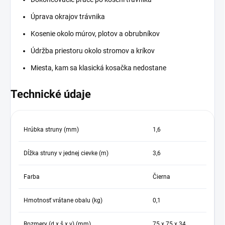
Úprava okrajov trávnika
Kosenie okolo múrov, plotov a obrubníkov
Údržba priestoru okolo stromov a kríkov
Miesta, kam sa klasická kosačka nedostane
Technické údaje
Hrúbka struny (mm)
1,6
Dĺžka struny v jednej cievke (m)
3,6
Farba
Čierna
Hmotnosť vrátane obalu (kg)
0,1
Rozmery (d x š x v) (mm)
75 x 75 x 34