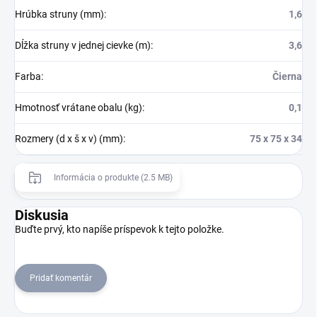
Hrúbka struny (mm)
:
1,6
Dĺžka struny v jednej cievke (m)
:
3,6
Farba
:
Čierna
Hmotnosť vrátane obalu (kg)
:
0,1
Rozmery (d x š x v) (mm)
:
75 x 75 x 34
Informácia o produkte (2.5 MB)
Diskusia
Buďte prvý, kto napíše príspevok k tejto položke.
Pridať komentár