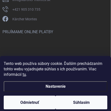
+421 905 310 735
Kärcher Montes
PRIJÍMAME ONLINE PLATBY
Tento web používa súbory cookie. Ďalším prechádzaním
Nenašli ste čo ste hľadali? Máte záujem o inú značku? Skúste
tohto webu vyjadrujete súhlas s ich používaním. Viac
navštíviť aj našu stránku Montclean.sk
informácií
tu
.
Nastavenie
Copyright 2026
karcher-montes.sk
. Všetky práva vyhradené.
Odmietnuť
Súhlasím
Vytvoril Shoptet