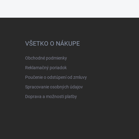
VŠETKO O NÁKUPE
Obchodné podmienky
Reklamačný poriadok
Poučenie o odstúpení od zmluvy
Spracovanie osobných údajov
Doprava a možnosti platby