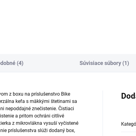
estách: mobilný tlakový čistič
Ideálne na čistenie na cestách
her s lítium-iónovou batériou,
mobilný tlakový čistič Kärcher
ržkou na vodu a jemným
lítium-iónovou batériou a nád
ym tlakom na citlivé povrchy.
na vodu. Vrátane rôznych
doplnkov pre optimálne čisten
turistickej výstroje.
dobné (4)
Súvisiace súbory (1)
om z boxu na príslušenstvo Bike
Dod
verzálna kefa s mäkkými štetinami sa
ráni nepoddajné znečistenie. Čistiaci
istenie a pritom ochráni citlivé
ierka z mikrovlákna vysuší vyčistené
Kategó
ie príslušenstva slúži dodaný box,