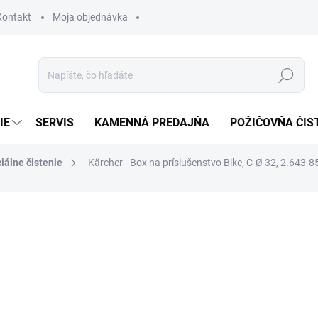
Kontakt
Moja objednávka
Hľadať
IE
SERVIS
KAMENNÁ PREDAJŇA
POŽIČOVŇA ČIS
iálne čistenie
Kärcher - Box na príslušenstvo Bike, C-Ø 32, 2.643-8
otenia
41,70 €
33,90 € bez DPH
Jednotková
SKLADOM
cena: