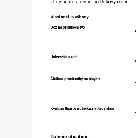
ktorý sa dá upevniť na tlakový čistič.
Vlastnosti a výhody
Box na príslušenstvo
Univerzálna kefa
Čistiace prostriedky na bicykle
Kvalitná flaušová utierka z mikrovlákna
Balenie obsahuje