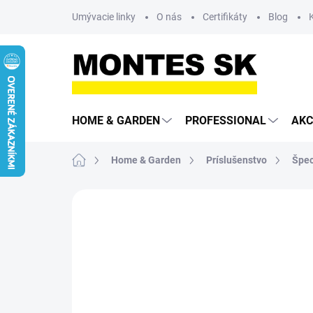
Prejsť
Umývacie linky
O nás
Certifikáty
Blog
na
obsah
HOME & GARDEN
PROFESSIONAL
AKC
Domov
Home & Garden
Príslušenstvo
Špec
Neohodnotené
Podrobnosti hodn