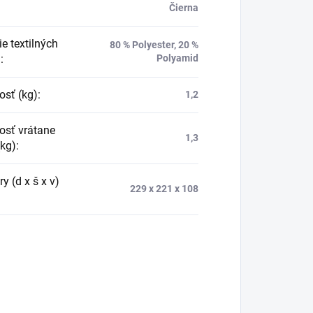
Čierna
e textilných
80 % Polyester, 20 %
n
:
Polyamid
sť (kg)
:
1,2
sť vrátane
1,3
(kg)
:
 (d x š x v)
229 x 221 x 108