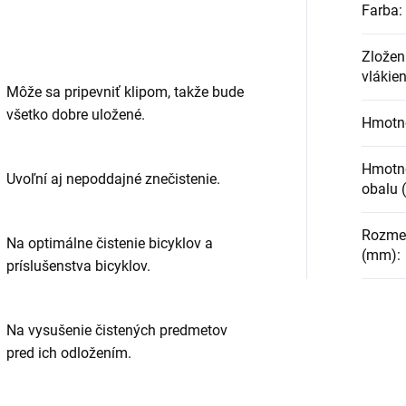
Farba
:
Zloženi
vlákie
Môže sa pripevniť klipom, takže bude
všetko dobre uložené.
Hmotno
Hmotno
Uvoľní aj nepoddajné znečistenie.
obalu 
Rozmery
Na optimálne čistenie bicyklov a
(mm)
:
príslušenstva bicyklov.
Na vysušenie čistených predmetov
pred ich odložením.