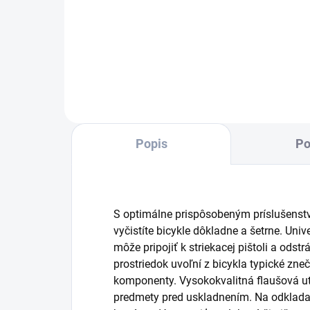
na c
Tlakový čistič Kärcher s lítium-
Kärc
iónovou batériou a nádržou na
nád
vodu pre mobilné použitie. Ľahko
nízk
sa prepravuje a skladuje. S
plochým prúdom pre jemné
povrchy.
Popis
Po
S optimálne prispôsobeným príslušenstv
vyčistíte bicykle dôkladne a šetrne. Uni
môže pripojiť k striekacej pištoli a odst
prostriedok uvoľní z bicykla typické zneč
komponenty. Vysokokvalitná flaušová ut
predmety pred uskladnením. Na odkladan