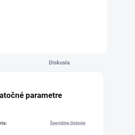
:
Na šetrné čistenie domácich
 s
miláčikov: Mobilné tlakové čističe
ržou
Kärcher s lítium-iónovou batériou
a nádržou na vodu. Obzvlášť
ie
jemné vďaka nízkemu tlaku.
Diskusia
atočné parametre
ria
:
Špeciálne čistenie