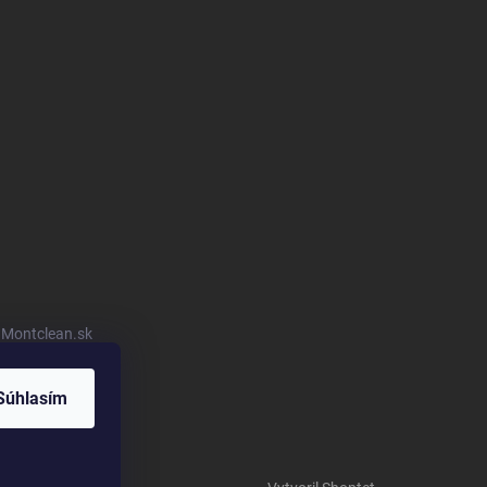
u Montclean.sk
Súhlasím