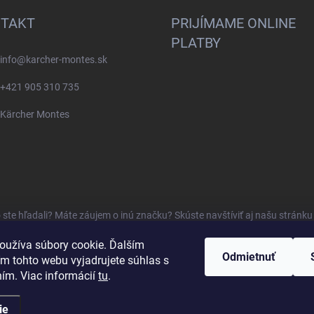
TAKT
PRIJÍMAME ONLINE
PLATBY
info
@
karcher-montes.sk
+421 905 310 735
Kärcher Montes
o ste hľadali? Máte záujem o inú značku? Skúste navštíviť aj našu stránk
oužíva súbory cookie. Ďalším
Odmietnuť
m tohto webu vyjadrujete súhlas s
ním. Viac informácií
tu
.
ie