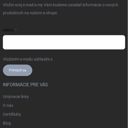
Vložte svoj e-mail a my Vám budeme zasielať informácie o nových
produktoch na našom e-shope.
EMAIL
Vložením e-mailu súhlasíte s
podmienkami ochrany osobných údajov
Prihlásiť sa
INFORMÁCIE PRE VÁS
Umývacie linky
O nás
Certifikáty
Blog