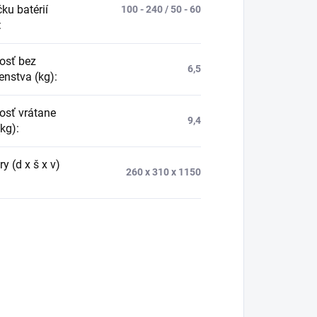
ku batérií
100 - 240 / 50 - 60
:
osť bez
6,5
enstva (kg)
:
sť vrátane
9,4
(kg)
:
 (d x š x v)
260 x 310 x 1150