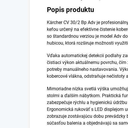
Popis produktu
Kärcher CV 30/2 Bp Adv je profesionáln
kefou určený na efektívne čistenie kobe
so štandardnou verziou je model Adv do
hubicou, ktorá rozširuje možnosti využiti
Vďaka automatickej detekcii podlahy zar
čistiaci výkon aktuálnemu povrchu, čím
potreby manuálneho nastavovania. Výkon
kobercové vlákna, odstraňuje nečistoty a
Mimoriadne nízka svetlá výška umožňuje
stolmi a ďalším nábytkom. Praktická fu
zabezpečuje rýchlu a hygienickú údržbu
Ergonomická rukoväť s LED displejom 
zobrazuje zostávajúcu dobu prevádzky ba
súčasťou balenia a objednávajú sa sam