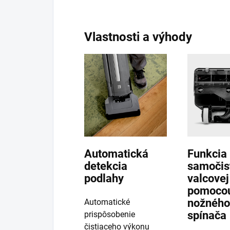
Vlastnosti a výhody
Automatická
Funkcia
detekcia
samočis
podlahy
valcovej
pomoco
nožného
Automatické
spínača
prispôsobenie
čistiaceho výkonu