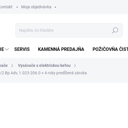
Kontakt
Moja objednávka
Hľadať
IE
SERVIS
KAMENNÁ PREDAJŇA
POŽIČOVŇA ČIS
vače
Vysávače s elektrickou kefou
0/2 Bp Adv, 1.023-206.0
+ 4 roky predĺžená záruka
otenia
885,60 €
735 €
ZADARMO
597,56 € bez DPH