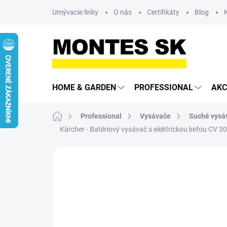
Prejsť
Umývacie linky
O nás
Certifikáty
Blog
na
obsah
HOME & GARDEN
PROFESSIONAL
AKC
Domov
Professional
Vysávače
Suché vysá
Kärcher - Batériový vysávač s elektrickou kefou CV 3
Neohodnotené
Podrobnosti hodn
4-ROČNÁ PREDĹŽENÁ
ZÁRUKA