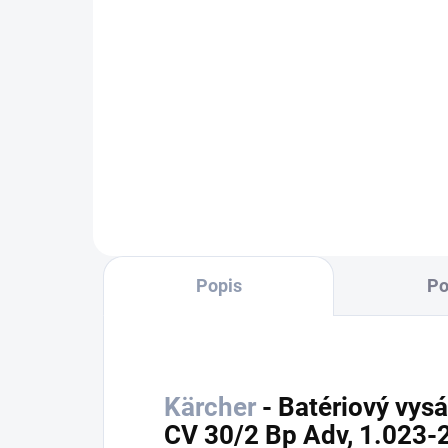
245
Do košíka
Mim
Ion 
Pow
pre 
tec
pros
Popis
Po
Kärcher
- Batériový vysá
CV 30/2 Bp Adv, 1.023-