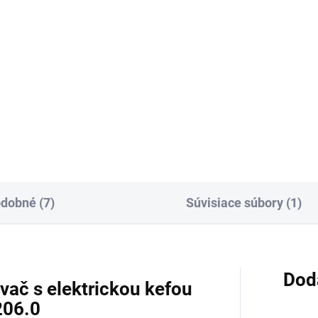
,98 € bez DPH
316,67 € bez DPH
Do košíka
Do košíka
oriadne výkonná Li-
Kapacita 7,5 Ah zaručuje dlhú
batéria Kärcher Battery
dobu prevádzky Li-Ion batérie
er+ 36 V s kapacitou 6,0 Ah
Kärcher Battery Power+ 36 V.
dlhú výdrž. S inovatívnou
Veľmi výkonná, s technológio
hnológiou Real Time
Real Time prostredníctvom L
tredníctvom displeja LCD a...
obrazovky a ochranou pred...
dobné (7)
Súvisiace súbory (1)
Dod
vač s elektrickou kefou
206.0