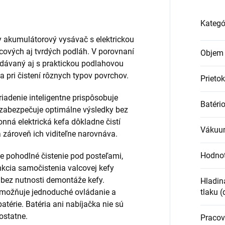
Kategó
y akumulátorový vysávač s elektrickou
rcových aj tvrdých podláh. V porovnaní
Objem 
dávaný aj s praktickou podlahovou
a pri čistení rôznych typov povrchov.
Prietok
iadenie inteligentne prispôsobuje
Batéri
 zabezpečuje optimálne výsledky bez
ná elektrická kefa dôkladne čistí
Vákuu
 zároveň ich viditeľne narovnáva.
Hodnot
 pohodlné čistenie pod posteľami,
nkcia samočistenia valcovej kefy
 bez nutnosti demontáže kefy.
Hladin
tlaku (
umožňuje jednoduché ovládanie a
térie. Batéria ani nabíjačka nie sú
ostatne.
Pracov