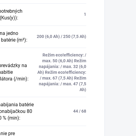
potrebných
1
 (Kus(y))
:
na jedno
200 (6,0 Ah) / 250 (7,5 Ah)
 batérie (m²)
:
Režim eco!efficiency: /
max. 50 (6,0 Ah) Režim
prevádzky na
napájania: / max. 32 (6,0
abitie
Ah) Režim eco!efficiency:
/ max. 67 (7,5 Ah) Režim
átora (/min)
:
napájania: / max. 47 (7,5
Ah)
abíjania batérie
lonabíjačkou 80
44 / 68
0 % (min)
:
nie pre