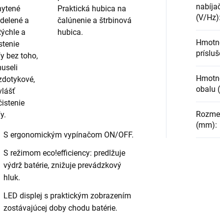
nabíjač
hytené
Praktická hubica na
(V/Hz)
delené a
čalúnenie a štrbinová
ýchle a
hubica.
Hmotn
stenie
prísluš
fy bez toho,
museli
Hmotno
zdotykové,
obalu 
vlášť
čistenie
Rozmery
y.
(mm)
:
S ergonomickým vypínačom ON/OFF.
S režimom
eco!efficiency
: predlžuje
výdrž batérie, znižuje prevádzkový
hluk.
LED displej s praktickým zobrazením
zostávajúcej doby chodu batérie.