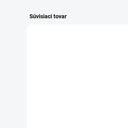
Súvisiaci tovar
2.445-031.0
SKLADOM U DODÁVATEĽA (5-7
PRAC. DNÍ)
Kärcher - Batéria 36 V/
Kär
5,0 Ah, 2.445-031.0
Po
02
225 €
30
182,93 € bez DPH