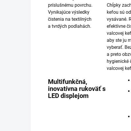
príslušnému povrchu.
Chĺpky zac
Vynikajúce výsledky
kefou sú od
čistenia na textilných
vysávané. R
a tvrdých podlahách.
efektívne či
valcovej ke
aby ste ju 
vyberať. Be
a preto obz
hygienické 
valcovej kef
Multifunkčná,
inovatívna rukoväť s
LED displejom