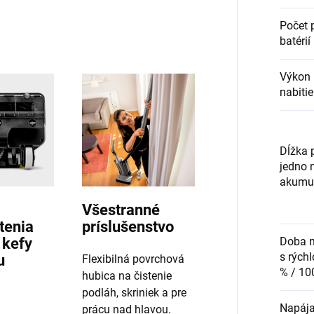
Počet 
batérií
Výkon 
nabitie
Dĺžka 
jedno n
akumul
Všestranné
tenia
príslušenstvo
 kefy
Doba n
s rých
u
Flexibilná povrchová
% / 10
hubica na čistenie
podláh, skriniek a pre
Napája
prácu nad hlavou.