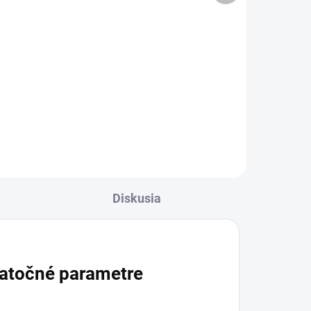
56,91 € bez DPH
Do košíka
u
CD
Diskusia
atočné parametre