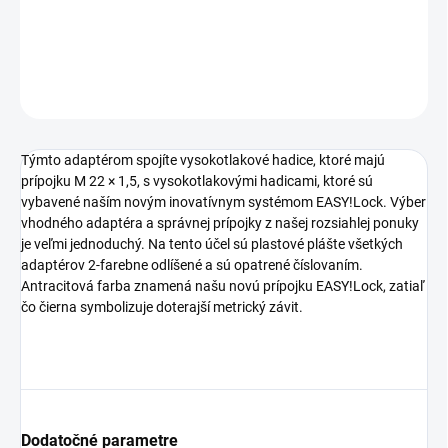
1,5.
DETAILNÉ INFORMÁCIE
OPÝTAŤ SA
STRÁŽIŤ
Týmto adaptérom spojíte vysokotlakové hadice, ktoré majú
prípojku M 22 × 1,5, s vysokotlakovými hadicami, ktoré sú
vybavené naším novým inovatívnym systémom
EASY!Lock
. Výber
vhodného adaptéra a správnej prípojky z našej rozsiahlej ponuky
je veľmi jednoduchý. Na tento účel sú plastové plášte všetkých
adaptérov 2-farebne odlíšené a sú opatrené číslovaním.
Antracitová farba znamená našu novú prípojku
EASY!Lock
, zatiaľ
čo čierna symbolizuje doterajší metrický závit.
Dodatočné parametre