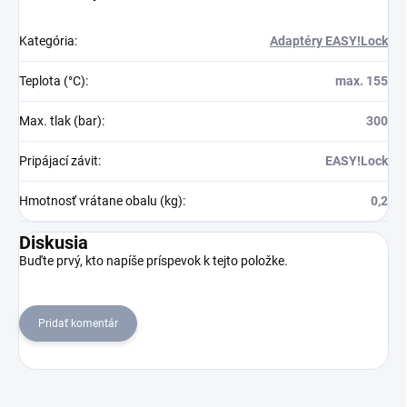
Kategória
:
Adaptéry EASY!Lock
Teplota (°C)
:
max. 155
Max. tlak (bar)
:
300
Pripájací závit
:
EASY!Lock
Hmotnosť vrátane obalu (kg)
:
0,2
Diskusia
Buďte prvý, kto napíše príspevok k tejto položke.
Pridať komentár