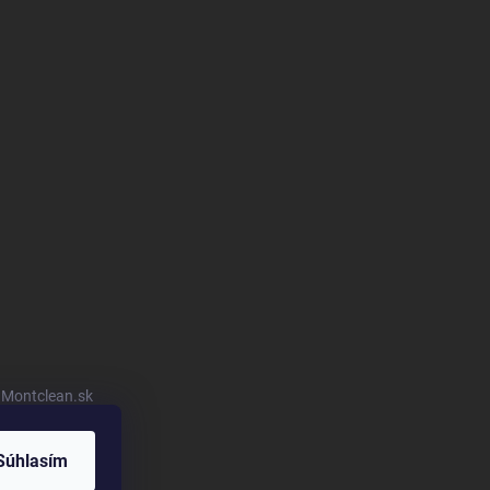
u Montclean.sk
Súhlasím