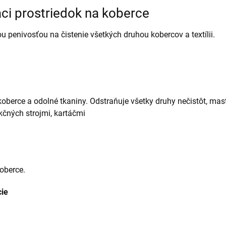
iaci prostriedok na koberce
ou penivosťou na čistenie všetkých druhou kobercov a textílii.
koberce a odolné tkaniny. Odstraňuje všetky druhy nečistôt, mas
kčných strojmi, kartáčmi
koberce.
cie