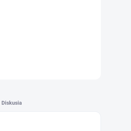
, odstraňuje všetky druhy nečistôt, mastnoty.
anického pôvodu.
OPÝTAŤ SA
STRÁŽIŤ
Diskusia