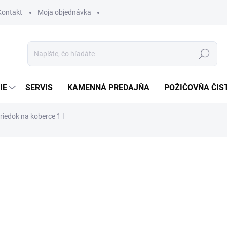
Kontakt
Moja objednávka
Hľadať
IE
SERVIS
KAMENNÁ PREDAJŇA
POŽIČOVŇA ČIS
riedok na koberce 1 l
otenia
6,17 €
ZADARMO
5,02 € bez DPH
Jednotková
MOMENTÁLNE NEDOSTUP
cena: