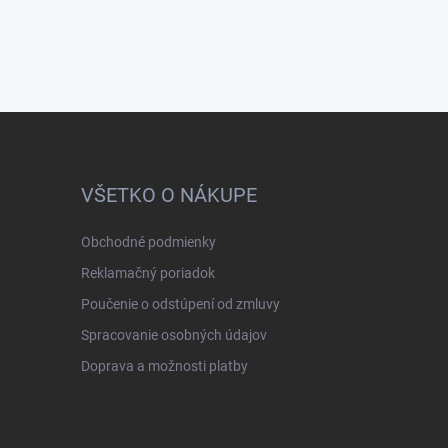
VŠETKO O NÁKUPE
Obchodné podmienky
Reklamačný poriadok
Poučenie o odstúpení od zmluvy
Spracovanie osobných údajov
Doprava a možnosti platby