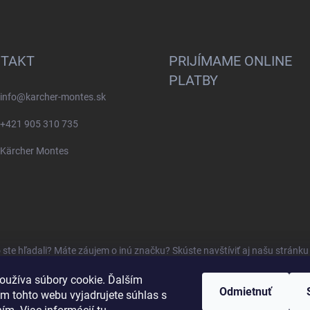
TAKT
PRIJÍMAME ONLINE
PLATBY
info
@
karcher-montes.sk
+421 905 310 735
Kärcher Montes
o ste hľadali? Máte záujem o inú značku? Skúste navštíviť aj našu stránk
oužíva súbory cookie. Ďalším
Odmietnuť
m tohto webu vyjadrujete súhlas s