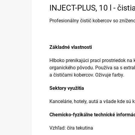
INJECT-PLUS, 10 l - čist
Profesionálny čistič kobercov so znížen
Základné vlastnosti
Hlboko prenikajúci prací prostriedok na 
organického pôvodu. Používa sa s extra
a čističami kobercov. Oživuje farby.
Sektory využitia
Kancelárie, hotely, autá a všade kde sú 
Chemicko-fyzikálne technické informá
Vzhľad: číra tekutina