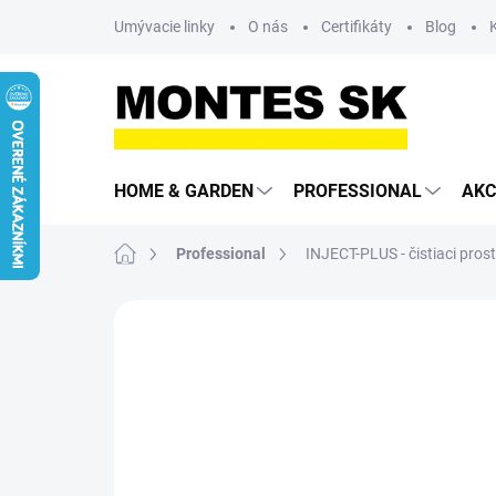
Prejsť
Umývacie linky
O nás
Certifikáty
Blog
na
obsah
HOME & GARDEN
PROFESSIONAL
AKC
Domov
Professional
INJECT-PLUS - čistiaci prost
Neohodnotené
Podrobnosti hodn