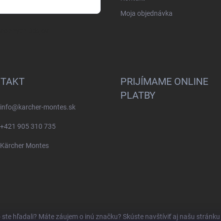
Moja objednávka
osobných údajov
TAKT
PRIJÍMAME ONLINE
PLATBY
info
@
karcher-montes.sk
+421 905 310 735
Kärcher Montes
o ste hľadali? Máte záujem o inú značku? Skúste navštíviť aj našu stránk