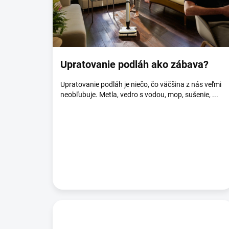
č
l
á
n
k
o
Upratovanie podláh ako zábava?
v
Upratovanie podláh je niečo, čo väčšina z nás veľmi
neobľubuje. Metla, vedro s vodou, mop, sušenie, ...