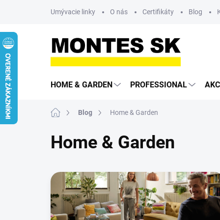
Prejsť
Umývacie linky
O nás
Certifikáty
Blog
na
obsah
HOME & GARDEN
PROFESSIONAL
AKC
Domov
Blog
Home & Garden
Home & Garden
V
ý
p
i
s