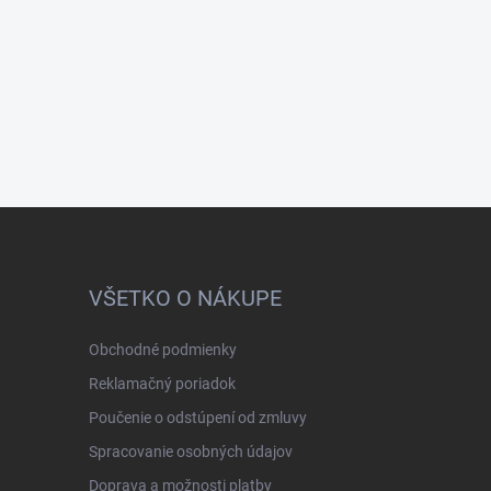
VŠETKO O NÁKUPE
Obchodné podmienky
Reklamačný poriadok
Poučenie o odstúpení od zmluvy
Spracovanie osobných údajov
Doprava a možnosti platby