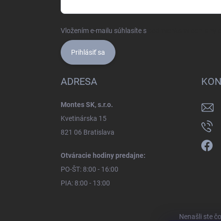
Vložením e-mailu súhlasíte s
podmienkami ochrany 
Prihlásiť sa
ADRESA
KON
Montes SK, s.r.o.
Kvetinárska 15
821 06 Bratislava
Otváracie hodiny predajne:
PO-ŠT: 8:00 - 16:00
PIA: 8:00 - 13:00
Nenašli ste č