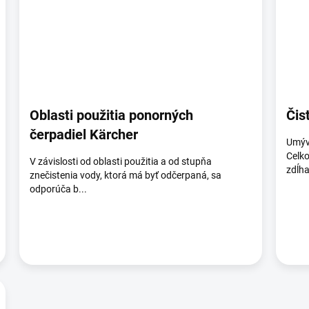
Oblasti použitia ponorných
Čis
čerpadiel Kärcher
Umýva
Celko
V závislosti od oblasti použitia a od stupňa
zdĺha
znečistenia vody, ktorá má byť odčerpaná, sa
odporúča b...