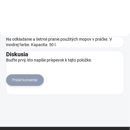
veľkorysým odkladacím
priestorom ako aj 4 vedrami s
objemom 4 litre a 2 vedrami s
objemom 15 litrov.
Na odkladanie a šetrné pranie použitých mopov v práčke. V
modrej farbe. Kapacita: 50 l.
Diskusia
Buďte prvý, kto napíše príspevok k tejto položke.
Pridať komentár
Z