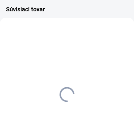
Súvisiaci tovar
6.999-219.0
MOMENTÁLNE NEDOSTUPNÉ
Kärcher - Vozík Classic IV,
6.999-219.0
610,10 €
496,02 € bez DPH
Detail
S čeľusťovým žmýkacím
zariadením na flexibilné
použitie: Čistiaci vozík s