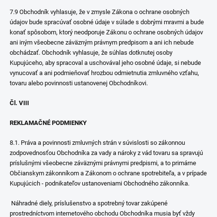
7.9 Obchodník vyhlasuje, že v zmysle Zákona o ochrane osobných
údajov bude spracúvať osobné údaje v súlade s dobrými mravmi a bude
konať spôsobom, ktorý neodporuje Zákonu o ochrane osobných údajov
ani iným všeobecne záväzným právnym predpisom a ani ich nebude
obchádzať. Obchodník vyhlasuje, že súhlas dotknutej osoby
Kupujúceho, aby spracoval a uschovával jeho osobné údaje, si nebude
vynucovať a ani podmieňovať hrozbou odmietnutia zmluvného vzťahu,
tovaru alebo povinnosti ustanovenej Obchodníkovi.
Čl. VIII
REKLAMAČNÉ PODMIENKY
8.1. Práva a povinnosti zmluvných strán v súvislosti so zákonnou
zodpovednosťou Obchodníka za vady a nároky z vád tovaru sa spravujú
príslušnými všeobecne záväznými právnymi predpismi, a to primárne
Občianskym zákonníkom a Zákonom o ochrane spotrebiteľa, a v prípade
Kupujúcich - podnikateľov ustanoveniami Obchodného zákonníka.
Náhradné diely, príslušenstvo a spotrebný tovar zakúpené
prostredníctvom internetového obchodu Obchodníka musia byť vždy