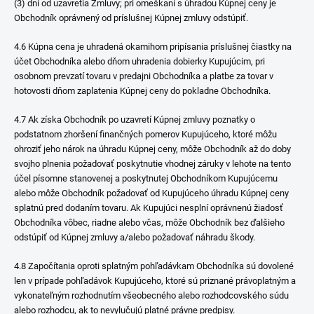
(3) dní od uzavretia Zmluvy; pri omeškaní s úhradou Kúpnej ceny je
Obchodník oprávnený od príslušnej Kúpnej zmluvy odstúpiť.
4.6 Kúpna cena je uhradená okamihom pripísania príslušnej čiastky na
účet Obchodníka alebo dňom uhradenia dobierky Kupujúcim, pri
osobnom prevzatí tovaru v predajni Obchodníka a platbe za tovar v
hotovosti dňom zaplatenia Kúpnej ceny do pokladne Obchodníka.
4.7 Ak získa Obchodník po uzavretí Kúpnej zmluvy poznatky o
podstatnom zhoršení finančných pomerov Kupujúceho, ktoré môžu
ohroziť jeho nárok na úhradu Kúpnej ceny, môže Obchodník až do doby
svojho plnenia požadovať poskytnutie vhodnej záruky v lehote na tento
účel písomne stanovenej a poskytnutej Obchodníkom Kupujúcemu
alebo môže Obchodník požadovať od Kupujúceho úhradu Kúpnej ceny
splatnú pred dodaním tovaru. Ak Kupujúci nesplní oprávnenú žiadosť
Obchodníka vôbec, riadne alebo včas, môže Obchodník bez ďalšieho
odstúpiť od Kúpnej zmluvy a/alebo požadovať náhradu škody.
4.8 Započítania oproti splatným pohľadávkam Obchodníka sú dovolené
len v prípade pohľadávok Kupujúceho, ktoré sú priznané právoplatným a
vykonateľným rozhodnutím všeobecného alebo rozhodcovského súdu
alebo rozhodcu, ak to nevylučujú platné právne predpisy.