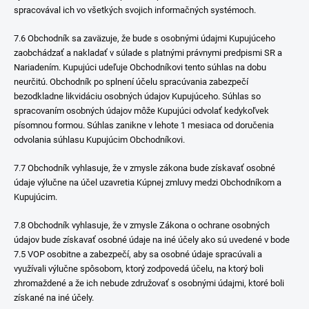
spracovával ich vo všetkých svojich informačných systémoch.
7.6 Obchodník sa zaväzuje, že bude s osobnými údajmi Kupujúceho
zaobchádzať a nakladať v súlade s platnými právnymi predpismi SR a
Nariadením. Kupujúci udeľuje Obchodníkovi tento súhlas na dobu
neurčitú. Obchodník po splnení účelu spracúvania zabezpečí
bezodkladne likvidáciu osobných údajov Kupujúceho. Súhlas so
spracovaním osobných údajov môže Kupujúci odvolať kedykoľvek
písomnou formou. Súhlas zanikne v lehote 1 mesiaca od doručenia
odvolania súhlasu Kupujúcim Obchodníkovi.
7.7 Obchodník vyhlasuje, že v zmysle zákona bude získavať osobné
údaje výlučne na účel uzavretia Kúpnej zmluvy medzi Obchodníkom a
Kupujúcim.
7.8 Obchodník vyhlasuje, že v zmysle Zákona o ochrane osobných
údajov bude získavať osobné údaje na iné účely ako sú uvedené v bode
7.5 VOP osobitne a zabezpečí, aby sa osobné údaje spracúvali a
využívali výlučne spôsobom, ktorý zodpovedá účelu, na ktorý boli
zhromaždené a že ich nebude združovať s osobnými údajmi, ktoré boli
získané na iné účely.