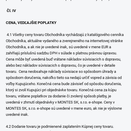
Čl. IV
CENA, VEDĽAJŠIE POPLATKY
4.1 Všetky ceny tovaru Obchodníka vychádzajú z katalógového cenníka
Obchodníka, aktuálne vydaného a zverejneného na internetovej stránke
Obchodníka, a ak nie je uvedené inak, sú uvedené v mene EUR a
zahŕňajú príslušnú sadzbu DPH v súlade s platnou právnou úpravou.
Cena môže byť uvedená buď vrátane nákladov súvisiacich s dopravou,
alebo bez nákladov súvisiacich s dopravou, čo je uvedené v detaile
tovaru. Cena neobsahuje náklady súvisiace so spôsobom úhrady a
spôsobom doručenia, nakoľko tieto sa nedajú určiť vopred a závisia od
voľby Kupujúceho. Konečná cena bude závisieť od spôsobu doručenia,
ktorý si zvolí Kupujúci pri objednávke tovaru. Konečná cena za kúpu
tovaru, vrátane poplatkov za dodanie či zvolený spôsob platby, je
uvedená v zhrnutí objednávky v MONTES SK, s.r.o. e-shope. Ceny v
MONTES SK, s.r.o. e-shope sú uvedené v mene euro, ak nie je výslovne
uvedené inak.
4.2 Dodanie tovaru je podmienené zaplatením Kúpnej ceny tovaru.