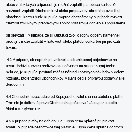
alebo v niektorých prípadoch je možné zaplatiť platobnou kartou. O
možnosti zaplatiť Obchodníkovi alebo prepravcovi okrem hotovosti aj
platobnou kartou bude Kupujúci vopred oboznámený. V prípade rozvozu
cudzími zmluvnými prepravnými spoločnosťami je dobierka spoplatnená.
pri prevzatí – v prípade, že si Kupujúci zvolí osobný odber v kamennej
predajni, môže zaplatiť v hotovosti alebo platobnou kartou pri prevzatí
tovaru.
4.3 V prípade, ak napriek potvrdenej a odsúhlasenej objednávke na
tovar, dodávka tovaru realizovaná z dôvodov na strane Kupujúceho
nebude, je Kupujúci povinný znášať náhradu hotových nákladov v celom
rozsahu, ktoré vznikli Obchodníkovi v súvislosti s prípravou dodávky a jej
doručením.
4.4 Obchodník nepožaduje od Kupujúceho zálohu či inú obdobnú platbu.
Tým nie je dotknuté právo Obchodníka požadovať zábezpeku podľa
článku ‎‎5.7 týchto OP.
4.5 V prípade platby na dobierku je Kúpna cena splatná pri prevzatí
tovaru. V prípade bezhotovostnej platby je Kúpna cena splatná do troch