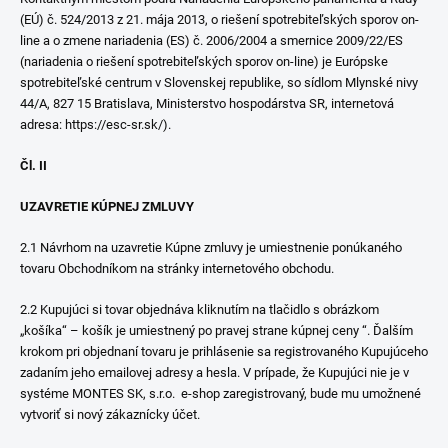
(EÚ) č. 524/2013 z 21. mája 2013, o riešení spotrebiteľských sporov on-
line a o zmene nariadenia (ES) č. 2006/2004 a smernice 2009/22/ES
(nariadenia o riešení spotrebiteľských sporov on-line) je Európske
spotrebiteľské centrum v Slovenskej republike, so sídlom Mlynské nivy
44/A, 827 15 Bratislava, Ministerstvo hospodárstva SR, internetová
adresa: https://esc-sr.sk/).
Čl. II
UZAVRETIE KÚPNEJ ZMLUVY
2.1 Návrhom na uzavretie Kúpne zmluvy je umiestnenie ponúkaného
tovaru Obchodníkom na stránky internetového obchodu.
2.2 Kupujúci si tovar objednáva kliknutím na tlačidlo s obrázkom
„košíka“ – košík je umiestnený po pravej strane kúpnej ceny “. Ďalším
krokom pri objednaní tovaru je prihlásenie sa registrovaného Kupujúceho
zadaním jeho emailovej adresy a hesla. V prípade, že Kupujúci nie je v
systéme MONTES SK, s.r.o. e-shop zaregistrovaný, bude mu umožnené
vytvoriť si nový zákaznícky účet.