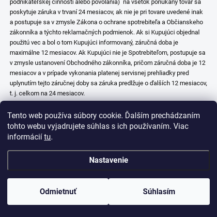
podnikateľskej činnosti alebo povolania) na všetok ponúkaný tovar sa
poskytuje záruka v trvaní 24 mesiacov, ak nie je pri tovare uvedené inak
a postupuje sa v zmysle Zákona o ochrane spotrebiteľa a Občianskeho
zákonníka a týchto reklamačných podmienok. Ak si Kupujúci objednal
použitú vec a bol o tom Kupujúci informovaný, záručná doba je
maximálne 12 mesiacov. Ak Kupujúci nie je Spotrebiteľom, postupuje sa
v zmysle ustanovení Obchodného zákonníka, pričom záručná doba je 12
mesiacov a v prípade vykonania platenej servisnej prehliadky pred
uplynutím tejto záručnej doby sa záruka predlžuje o ďalších 12 mesiacov,
t. j. celkom na 24 mesiacov.
8.4 Záručná doba začína plynúť dňom prevzatia tovaru od prepravnej
Tento web používa súbory cookie. Ďalším prechádzaním
spoločnosti alebo priamo od Obchodníka, ak si tovar preberá Kupujúci
tohto webu vyjadrujete súhlas s ich používaním. Viac
osobne, Kupujúci alebo ním splnomocnená osoba, v deň jeho prevzatia.
informácií
tu
.
8.5 Vady tovaru musí Kupujúci uplatniť u Obchodníka bez zbytočného
Nastavenie
odkladu po tom, ako vadu tovaru zistil alebo objektívne mohol zistiť, a to
do dvoch mesiacov od zistenia vady, najneskôr však do uplynutia doby,
počas ktorej Obchodník zodpovedá za vady (počas trvania záručnej
Odmietnuť
Súhlasím
doby). Ak Kupujúci vadu v uvedenej lehote nevytkne, práva zo
zodpovednosti za vady mu zaniknú. Obchodník nezodpovedá za prípadne
vady alebo škody vzniknuté Kujúcemu v prípade omeškania alebo