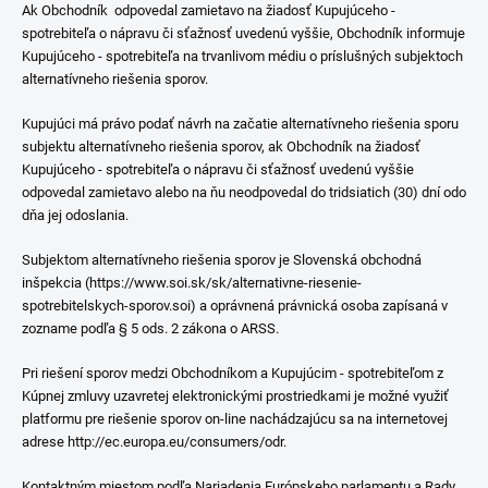
Ak Obchodník odpovedal zamietavo na žiadosť Kupujúceho -
spotrebiteľa o nápravu či sťažnosť uvedenú vyššie, Obchodník informuje
Kupujúceho - spotrebiteľa na trvanlivom médiu o príslušných subjektoch
alternatívneho riešenia sporov.
Kupujúci má právo podať návrh na začatie alternatívneho riešenia sporu
subjektu alternatívneho riešenia sporov, ak Obchodník na žiadosť
Kupujúceho - spotrebiteľa o nápravu či sťažnosť uvedenú vyššie
odpovedal zamietavo alebo na ňu neodpovedal do tridsiatich (30) dní odo
dňa jej odoslania.
Subjektom alternatívneho riešenia sporov je Slovenská obchodná
inšpekcia (https://www.soi.sk/sk/alternativne-riesenie-
spotrebitelskych-sporov.soi) a oprávnená právnická osoba zapísaná v
zozname podľa § 5 ods. 2 zákona o ARSS.
Pri riešení sporov medzi Obchodníkom a Kupujúcim - spotrebiteľom z
Kúpnej zmluvy uzavretej elektronickými prostriedkami je možné využiť
platformu pre riešenie sporov on-line nachádzajúcu sa na internetovej
adrese http://ec.europa.eu/consumers/odr.
Kontaktným miestom podľa Nariadenia Európskeho parlamentu a Rady