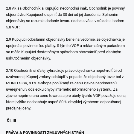
2.8 Ak sa Obchodník a Kupujúci nedohodnú inak, Obchodník je povinný
objednávku Kupujúceho splniť do 30 dní od jej doručenia. Splnením
objednávky sa rozumie dodanie tovaru riadne a včas v súlade s bodom
5.8 VOP.
2.9 Kupujúci odoslaním objednávky berie na vedomie, že objednávka je
spojená s povinnosťou platby. S týmito VOP a reklamačným poriadkom
sa môže Kupujúci dostatočným spôsobom oboznámiť pred vlastným
uskutočnením objednávky.
2.10 Obchodník si ďalej vyhradzuje právo objednávku nepotvrdiť či od
uzatvorenej Kúpnej zmluvy odstúpiť v prípade, že objednaný tovar bol v
MONTES SK, s.r.o. e-shope ponúkaný za cenu zjavne neprimeranú,
uverejnenú v dôsledku chyby interného informačného systému. Za
zjavne neprimeranú cenu tovaru sa pre účely týchto VOP považuje cena,
ktorej výška nedosahuje aspoň 80 % obvyklej výrobcom odporúčanej
predajnej ceny.
Čl. III
PRÁVA A POVINNOSTI ZMLUVNÝCH STRÁN