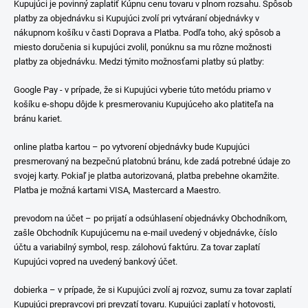
Kupujúci je povinný zaplatiť Kúpnu cenu tovaru v plnom rozsahu. Spôsob
platby za objednávku si Kupujúci zvolí pri vytváraní objednávky v
nákupnom košíku v časti Doprava a Platba. Podľa toho, aký spôsob a
miesto doručenia si kupujúci zvolil, ponúknu sa mu rôzne možnosti
platby za objednávku. Medzi týmito možnosťami platby sú platby:
Google Pay - v prípade, že si Kupujúci vyberie túto metódu priamo v
košíku e-shopu dôjde k presmerovaniu Kupujúceho ako platiteľa na
bránu kariet.
online platba kartou – po vytvorení objednávky bude Kupujúci
presmerovaný na bezpečnú platobnú bránu, kde zadá potrebné údaje zo
svojej karty. Pokiaľ je platba autorizovaná, platba prebehne okamžite.
Platba je možná kartami VISA, Mastercard a Maestro.
prevodom na účet – po prijatí a odsúhlasení objednávky Obchodníkom,
zašle Obchodník Kupujúcemu na e-mail uvedený v objednávke, číslo
účtu a variabilný symbol, resp. zálohovú faktúru. Za tovar zaplatí
Kupujúci vopred na uvedený bankový účet.
dobierka – v prípade, že si Kupujúci zvolí aj rozvoz, sumu za tovar zaplatí
Kupujúci prepravcovi pri prevzatí tovaru. Kupujúci zaplatí v hotovosti,