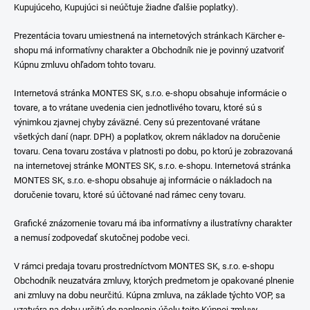
Kupujúceho, Kupujúci si neúčtuje žiadne ďalšie poplatky).
Prezentácia tovaru umiestnená na internetových stránkach Kärcher e-
shopu má informatívny charakter a Obchodník nie je povinný uzatvoriť
Kúpnu zmluvu ohľadom tohto tovaru.
Internetová stránka MONTES SK, s.r.o. e-shopu obsahuje informácie o
tovare, a to vrátane uvedenia cien jednotlivého tovaru, ktoré sú s
výnimkou zjavnej chyby záväzné. Ceny sú prezentované vrátane
všetkých daní (napr. DPH) a poplatkov, okrem nákladov na doručenie
tovaru. Cena tovaru zostáva v platnosti po dobu, po ktorú je zobrazovaná
na internetovej stránke MONTES SK, s.r.o. e-shopu. Internetová stránka
MONTES SK, s.r.o. e-shopu obsahuje aj informácie o nákladoch na
doručenie tovaru, ktoré sú účtované nad rámec ceny tovaru.
Grafické znázornenie tovaru má iba informatívny a ilustratívny charakter
a nemusí zodpovedať skutočnej podobe veci.
V rámci predaja tovaru prostredníctvom MONTES SK, s.r.o. e-shopu
Obchodník neuzatvára zmluvy, ktorých predmetom je opakované plnenie
ani zmluvy na dobu neurčitú. Kúpna zmluva, na základe týchto VOP, sa
uzatvára na dobu určitú do naplnenia účelu tejto Kúpnej zmluvy.