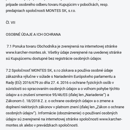
prípade osobného odberu tovaru Kupujúcim v pobočkách, resp.
predajniach spoločnosti MONTES SK, s.r.o.
Čl. VII
OSOBNÉ ÚDAJE A ICH OCHRANA
7.1 Ponuka tovaru Obchodníka je zverejnená na internetovej stránke
www.karcher-montes.sk. Všetky údaje zverejnené na uvedenej stránke
sú Kupujúcemu dostupné bez registrácie osobných údajov.
7.2 Spoločnosť MONTES SK, s.r.o získava a používa osobné údaje
zákazníka výlučne v súlade s Nariadením Európskeho parlamentu a
Rady (EÚ) 2016/679 zo dňa 27. 4. 2016 o ochrane fyzických osôb v
súvislosti so spracovaním osobných údajov a o voľnom pohybe týchto
údajov a o zrušení smernice 95/46/ES (ďalej len „Nariadenie“) a
Zákonom č. 18/2018 Z. z. o ochrane osobných údajov a o zmene a
doplnení niektorých zákonov v platnom znení (ďalej len „Zákon o ochrane
osobných údajov“). Informácie (oboznámenie) o používaní osobných
údajov sú zverejnené na internetovej stránke spoločnosti www.karcher-
montes.sk alebo v prevádzkach spoločnosti.