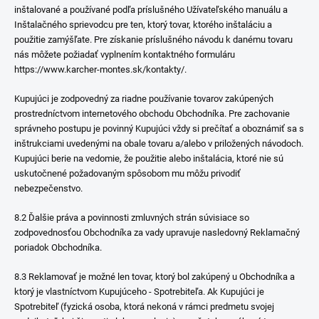
inštalované a používané podľa príslušného Užívateľského manuálu a
Inštalačného sprievodcu pre ten, ktorý tovar, ktorého inštaláciu a
použitie zamýšľate. Pre získanie príslušného návodu k danému tovaru
nás môžete požiadať vyplnením kontaktného formuláru
https://www.karcher-montes.sk/kontakty/.
Kupujúci je zodpovedný za riadne používanie tovarov zakúpených
prostredníctvom internetového obchodu Obchodníka. Pre zachovanie
správneho postupu je povinný Kupujúci vždy si prečítať a oboznámiť sa s
inštrukciami uvedenými na obale tovaru a/alebo v priložených návodoch.
Kupujúci berie na vedomie, že použitie alebo inštalácia, ktoré nie sú
uskutočnené požadovaným spôsobom mu môžu privodiť
nebezpečenstvo.
8.2 Ďalšie práva a povinnosti zmluvných strán súvisiace so
zodpovednosťou Obchodníka za vady upravuje nasledovný Reklamačný
poriadok Obchodníka.
8.3 Reklamovať je možné len tovar, ktorý bol zakúpený u Obchodníka a
ktorý je vlastníctvom Kupujúceho - Spotrebiteľa. Ak Kupujúci je
Spotrebiteľ (fyzická osoba, ktorá nekoná v rámci predmetu svojej