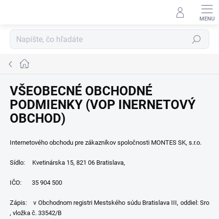
Prejsť
na
obsah
Hľadať
Domov
VŠEOBECNÉ OBCHODNÉ
PODMIENKY (VOP INERNETOVÝ
OBCHOD)
Internetového obchodu pre zákazníkov spoločnosti MONTES SK, s.r.o.
Sídlo: Kvetinárska 15, 821 06 Bratislava,
IČO: 35 904 500
Zápis: v Obchodnom registri Mestského súdu Bratislava III, oddiel: Sro
, vložka č. 33542/B