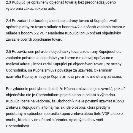
2.3 Kupujúci je oprávnený objednať tovar aj bez predchádzajúceho
vytvorenia zákazníckeho účtu.
2.4 Po zadaní fakturačnej a dodacej adresy tovaru si Kupujúci zvolí
spôsob platby za tovar v súlade s bodom 4.2 a spôsob zaslania tovaru v
súlade s bodom 5.2 VOP. Následne Kupujúci pri ukončení objednávky
záväzne potvrdí objednanie tovaru.
2.5 Po záväznom potvrdení objednávky tovaru zo strany Kupujúceho a
zaslaním potvrdenia objednávky vo forme e-mailovej správy na e-
mailovú adresu, ktorú zadal Kupujúci pri objednávaní tovaru, zo strany
Obchodníka, sa Kúpna zmluva považuje za uzavretú. Okamihom
uzavretia Kúpnej zmluvy je Kúpna zmluva pre zmluvné strany záväzná.
Pre vylúčenie pochybností platí, že Kúpna zmluva nie je uzavretá, pokiaľ
objednávka nie je Obchodníkom prijatá alebo je prijatá s výhradou.
Kupujúci berie na vedomie, že Obchodník nie je povinný uzavrieť Kúpnu
zmluvu s Kupujúcim, a to najmä, ak ide o osobu, ktorá predtým
podstatným spôsobom porušila kúpnu zmluvu alebo tieto VOP alebo o
osobu, ktorá je v omeškaní s úhradou splatných dlhov voči
Obchodníkovi.