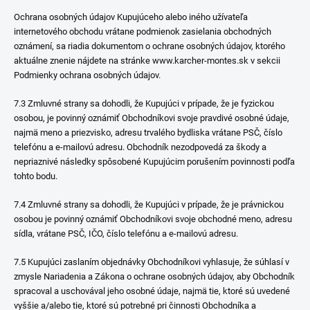
Ochrana osobných údajov Kupujúceho alebo iného užívateľa
internetového obchodu vrátane podmienok zasielania obchodných
oznámení, sa riadia dokumentom o ochrane osobných údajov, ktorého
aktuálne znenie nájdete na stránke www.karcher-montes.sk v sekcii
Podmienky ochrana osobných údajov.
7.3 Zmluvné strany sa dohodli, že Kupujúci v prípade, že je fyzickou
osobou, je povinný oznámiť Obchodníkovi svoje pravdivé osobné údaje,
najmä meno a priezvisko, adresu trvalého bydliska vrátane PSČ, číslo
telefónu a e-mailovú adresu. Obchodník nezodpovedá za škody a
nepriaznivé následky spôsobené Kupujúcim porušením povinnosti podľa
tohto bodu.
7.4 Zmluvné strany sa dohodli, že Kupujúci v prípade, že je právnickou
osobou je povinný oznámiť Obchodníkovi svoje obchodné meno, adresu
sídla, vrátane PSČ, IČO, číslo telefónu a e-mailovú adresu.
7.5 Kupujúci zaslaním objednávky Obchodníkovi vyhlasuje, že súhlasí v
zmysle Nariadenia a Zákona o ochrane osobných údajov, aby Obchodník
spracoval a uschovával jeho osobné údaje, najmä tie, ktoré sú uvedené
vyššie a/alebo tie, ktoré sú potrebné pri činnosti Obchodníka a