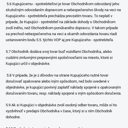
5.6 Kupujúcemu - spotrebiteľovi je tovar Obchodníkom odovzdaný jeho
skutočným odovzdaním dopravcom a nebezpečenstvo škody na veci na
Kupujúceho - spotrebiteľa prechádza prevzatím tovaru. To neplatí v
prípade, že Kupujúci - spotrebiteľ na základe dohody s Obchodníkom
zvolí iného, než Obchodníkom ponúkaného dopravcu. V takom prípade
sa prechod nebezpečenstva na veci a okamih odovzdania tovaru riadi
ustanovením bodu 5.5. týchto VOP aj pre Kupujúceho - spotrebiteľa.
5.7 Obchodník dodáva svoj tovar buď vozidlami Obchodníka, alebo
cudzími zmluvnými prepravnými spoločnosťami na miesto, ktoré si
Kupujúci určil v objednávke.
5.8 V prípade, že je z dôvodov na strane Kupujúceho nutné tovar
doručovať opakovane alebo iným spôsobom, než bolo uvedené v
objednávke, je kupujúci povinný zaplatiť náklady spojené s opakovaným
doručovaním tovaru, resp. náklady spojené s iným spôsobom doručenia.
5.9 Ak si Kupujúci v objednávke zvolí osobný odber tovaru, môže si ho
vyzdvihnúť v predajni Obchodníka v čase, ktorý si s ním Obchodník
dohodne.