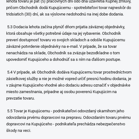
lehota tovaru je päť (5) pracovných dní odo dňa uzavretia Kúpnej zmluvy,
pričom Obchodník dodá Kupujúcemu - spotrebiteľovi tovar najneskôr do
tridsiatich (30) dní, ak sa výslovne nedohodnú na inej dobe dodania.
5.3 Dodacia lehota začína plynúť dňom prijatia záväznej objednávky,
ktorá obsahuje všetky potrebné údaje na jej vybavenie. Obchodník
preverí dostupnosť tovaru vo svojich skladoch a odošle Kupujúcemu
záväzné potvrdenie objednávky na e-mail. V prípade, že sa tovar
nenachádza na sklade, Obchodník sa zväzuje bezodkladne o tom
upovedomiť Kupujúceho a dohodnúť sa s ním na ďalšom postupe.
5.4 V prípade, ak Obchodník dodáva Kupujúcemu tovar prostredníctvom
zásielkovej služby a nie je možné vopred určiť presnú hodinu dodania, je
v záujme Kupujúceho vhodné ako dodaciu adresu označiť v objednávke
miesto zamestnania, prípadne aj osobu poverenú Kupujúcim na
prevzatie tovaru.
5.5 Tovar je Kupujúcemu - podnikateľovi odovzdaný okamihom jeho
odovzdania prvému dopravcovi na prepravu. Odovzdaním tovaru prvému
dopravcovi na Kupujúceho - podnikateľa prechádza nebezpečenstvo
škody na veci.