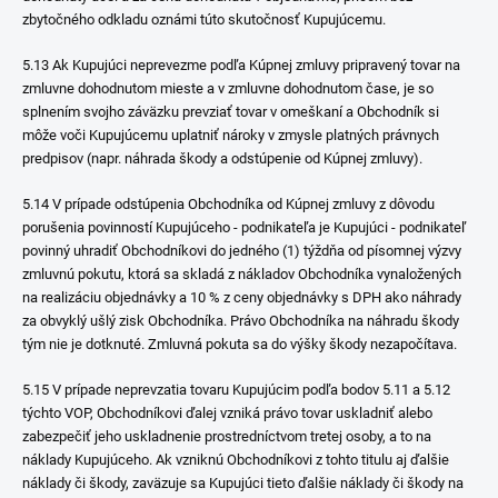
zbytočného odkladu oznámi túto skutočnosť Kupujúcemu.
5.13 Ak Kupujúci neprevezme podľa Kúpnej zmluvy pripravený tovar na
zmluvne dohodnutom mieste a v zmluvne dohodnutom čase, je so
splnením svojho záväzku prevziať tovar v omeškaní a Obchodník si
môže voči Kupujúcemu uplatniť nároky v zmysle platných právnych
predpisov (napr. náhrada škody a odstúpenie od Kúpnej zmluvy).
5.14 V prípade odstúpenia Obchodníka od Kúpnej zmluvy z dôvodu
porušenia povinností Kupujúceho - podnikateľa je Kupujúci - podnikateľ
povinný uhradiť Obchodníkovi do jedného (1) týždňa od písomnej výzvy
zmluvnú pokutu, ktorá sa skladá z nákladov Obchodníka vynaložených
na realizáciu objednávky a 10 % z ceny objednávky s DPH ako náhrady
za obvyklý ušlý zisk Obchodníka. Právo Obchodníka na náhradu škody
tým nie je dotknuté. Zmluvná pokuta sa do výšky škody nezapočítava.
5.15 V prípade neprevzatia tovaru Kupujúcim podľa bodov 5.11 a 5.12
týchto VOP, Obchodníkovi ďalej vzniká právo tovar uskladniť alebo
zabezpečiť jeho uskladnenie prostredníctvom tretej osoby, a to na
náklady Kupujúceho. Ak vzniknú Obchodníkovi z tohto titulu aj ďalšie
náklady či škody, zaväzuje sa Kupujúci tieto ďalšie náklady či škody na