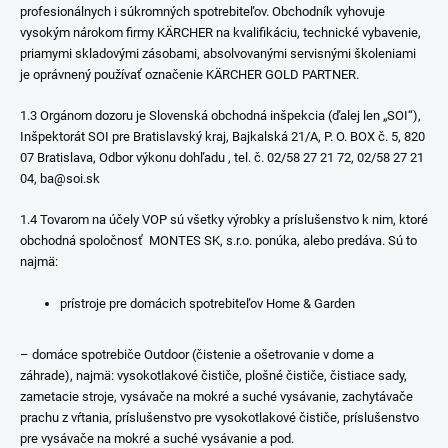
profesionálnych i súkromných spotrebiteľov. Obchodník vyhovuje
vysokým nárokom firmy KÄRCHER na kvalifikáciu, technické vybavenie,
priamymi skladovými zásobami, absolvovanými servisnými školeniami
je oprávnený používať označenie KÄRCHER GOLD PARTNER.
1.3 Orgánom dozoru je Slovenská obchodná inšpekcia (ďalej len „SOI“),
Inšpektorát SOI pre Bratislavský kraj, Bajkalská 21/A, P. O. BOX č. 5, 820
07 Bratislava, Odbor výkonu dohľadu , tel. č. 02/58 27 21 72, 02/58 27 21
04, ba@soi.sk
1.4 Tovarom na účely VOP sú všetky výrobky a príslušenstvo k nim, ktoré
obchodná spoločnosť MONTES SK, s.r.o. ponúka, alebo predáva. Sú to
najmä:
prístroje pre domácich spotrebiteľov Home & Garden
– domáce spotrebiče Outdoor (čistenie a ošetrovanie v dome a
záhrade), najmä: vysokotlakové čističe, plošné čističe, čistiace sady,
zametacie stroje, vysávače na mokré a suché vysávanie, zachytávače
prachu z vŕtania, príslušenstvo pre vysokotlakové čističe, príslušenstvo
pre vysávače na mokré a suché vysávanie a pod.