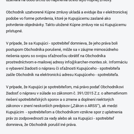
Obchodník uzatvorené Kúpne zmluvy ukladá a eviduje iba v elektronickej
podobe vo forme potvrdenia, ktoré je Kupujúcemu zaslané ako
potvrdenie objednávky. Takto uložené Kúpne zmluvy nie sú Kupujúcemu
prístupné.
V prípade, že sa Kupujúci - spotrebiteľ domnieva, že jeho práva boli
postupom Obchodníka porušené, môže sa v záujme mimosúdneho
riešenia sporu so svojou sťažnosťou obrátiť na Obchodníka
prostredníctvom e-mailovej adresy info@karcher-montes.sk. Informáciu
o vybavení žiadosti o nápravu či sťažnosti Kupujúceho - spotrebiteľa
zašle Obchodník na elektronickú adresu Kupujúceho - spotrebiteľa.
V prípade, že Kupujúci je spotrebiteľom, má právo podať Obchodníkovi
žiadosť o nápravu v súlade so zákonom č. 391/2015 Z.z. o alternatívnom
riešení spotrebiteľských sporov a o zmene a doplnení niektorých
zákonov v znení neskorších predpisov („Zákon o ARSS“), ak medzi
Kupujúcim - spotrebiteľom a Obchodníkom vznikne spor z uplatnenia
práv zo zodpovednosti za vady alebo ak sa Kupujúci - spotrebiteľ
domnieva, že Obchodník porušil iné práva.