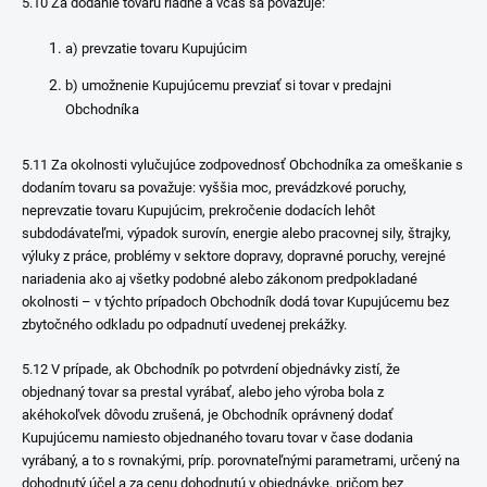
5.10 Za dodanie tovaru riadne a včas sa považuje:
a) prevzatie tovaru Kupujúcim
b) umožnenie Kupujúcemu prevziať si tovar v predajni
Obchodníka
5.11 Za okolnosti vylučujúce zodpovednosť Obchodníka za omeškanie s
dodaním tovaru sa považuje: vyššia moc, prevádzkové poruchy,
neprevzatie tovaru Kupujúcim, prekročenie dodacích lehôt
subdodávateľmi, výpadok surovín, energie alebo pracovnej sily, štrajky,
výluky z práce, problémy v sektore dopravy, dopravné poruchy, verejné
nariadenia ako aj všetky podobné alebo zákonom predpokladané
okolnosti – v týchto prípadoch Obchodník dodá tovar Kupujúcemu bez
zbytočného odkladu po odpadnutí uvedenej prekážky.
5.12 V prípade, ak Obchodník po potvrdení objednávky zistí, že
objednaný tovar sa prestal vyrábať, alebo jeho výroba bola z
akéhokoľvek dôvodu zrušená, je Obchodník oprávnený dodať
Kupujúcemu namiesto objednaného tovaru tovar v čase dodania
vyrábaný, a to s rovnakými, príp. porovnateľnými parametrami, určený na
dohodnutý účel a za cenu dohodnutú v objednávke, pričom bez