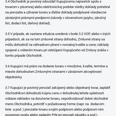
3.4 Obchodník je povinný odovzdať Kupujúcemu najneskôr spolu s
tovarom v písomnej alebo elektronickej podobe všetky doklady potrebné
na prevzatie a užívanie tovaru a ďalšie doklady predpísané všeobecne
záväznými právnymi predpismi (návody v slovenskom jazyku, záručný
list, dodací list, daňový doklad).
3.5 V prípade, ak nastane situácia uvedená v bode 3.2 VOP, alebo v iných
prípadoch, ak sa na tom zmluvné strany dohodnú, Zmluvné strany sa
môžu dohodnúť na náhradnom plnení v rovnakej kvalite a cene; náklady
spojené s vrátením tovaru pri odstúpení Kupujúceho od Zmluvy znáša v
tomto prípade Obchodník.
3.6 Kupujúci má právo na dodanie tovaru v množstve, kvalite, termíne a
mieste dohodnutom Zmluvnými stranami v záväznom akceptovaní
objednávky.
3.7 Kupujúci je povinný prevziať zakúpený alebo objednaný tovar, zaplatiť
Obchodníkovi dohodnutú kúpnu cenu v dohodnutej lehote splatnosti
vrátane nákladov na doručenie tovaru, nepoškodzovať dobré obchodné
meno Obchodníka, potvrdiť v požadovanej forme (napr. na dodacom
liste a pod. ) prevzatie tovaru svojím podpisom alebo podpisom ním
poverenej osoby alebo zadaním PIN pri prevzatí zásielky a pod.).