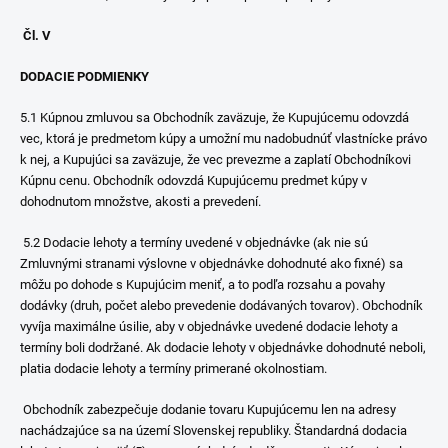
Čl. V
DODACIE PODMIENKY
5.1 Kúpnou zmluvou sa Obchodník zaväzuje, že Kupujúcemu odovzdá
vec, ktorá je predmetom kúpy a umožní mu nadobudnúť vlastnícke právo
k nej, a Kupujúci sa zaväzuje, že vec prevezme a zaplatí Obchodníkovi
Kúpnu cenu. Obchodník odovzdá Kupujúcemu predmet kúpy v
dohodnutom množstve, akosti a prevedení.
5.2 Dodacie lehoty a termíny uvedené v objednávke (ak nie sú
Zmluvnými stranami výslovne v objednávke dohodnuté ako fixné) sa
môžu po dohode s Kupujúcim meniť, a to podľa rozsahu a povahy
dodávky (druh, počet alebo prevedenie dodávaných tovarov). Obchodník
vyvíja maximálne úsilie, aby v objednávke uvedené dodacie lehoty a
termíny boli dodržané. Ak dodacie lehoty v objednávke dohodnuté neboli,
platia dodacie lehoty a termíny primerané okolnostiam.
Obchodník zabezpečuje dodanie tovaru Kupujúcemu len na adresy
nachádzajúce sa na území Slovenskej republiky. Štandardná dodacia