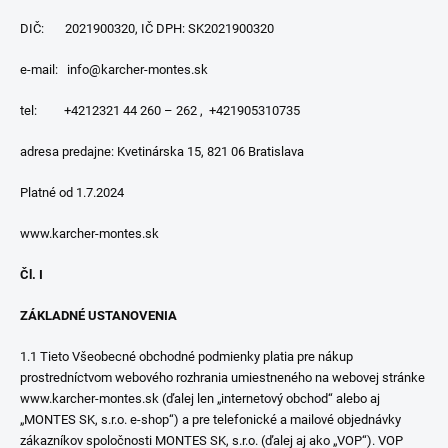
DIČ: 2021900320, IČ DPH: SK2021900320
e-mail: info@karcher-montes.sk
tel: +4212321 44 260 – 262 , +421905310735
adresa predajne: Kvetinárska 15, 821 06 Bratislava
Platné od 1.7.2024
www.karcher-montes.sk
Čl. I
ZÁKLADNÉ USTANOVENIA
1.1 Tieto Všeobecné obchodné podmienky platia pre nákup
prostredníctvom webového rozhrania umiestneného na webovej stránke
www.karcher-montes.sk (ďalej len „internetový obchod“ alebo aj
„MONTES SK, s.r.o. e-shop“) a pre telefonické a mailové objednávky
zákazníkov spoločnosti MONTES SK, s.r.o. (ďalej aj ako „VOP“). VOP