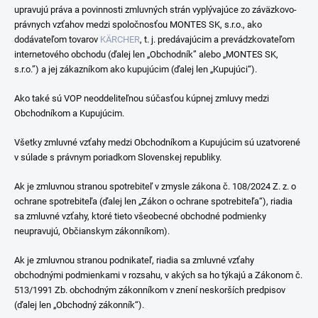
upravujú práva a povinnosti zmluvných strán vyplývajúce zo záväzkovo-
právnych vzťahov medzi spoločnosťou MONTES SK, s.r.o., ako
dodávateľom tovarov
KÄRCHER
, t. j. predávajúcim a prevádzkovateľom
internetového obchodu (ďalej len „Obchodník” alebo „MONTES SK,
s.r.o.”) a jej zákazníkom ako kupujúcim (ďalej len „Kupujúci“).
Ako také sú VOP neoddeliteľnou súčasťou kúpnej zmluvy medzi
Obchodníkom a Kupujúcim.
Všetky zmluvné vzťahy medzi Obchodníkom a Kupujúcim sú uzatvorené
v súlade s právnym poriadkom Slovenskej republiky.
Ak je zmluvnou stranou spotrebiteľ v zmysle zákona č. 108/2024 Z. z. o
ochrane spotrebiteľa (ďalej len „Zákon o ochrane spotrebiteľa“), riadia
sa zmluvné vzťahy, ktoré tieto všeobecné obchodné podmienky
neupravujú, Občianskym zákonníkom).
Ak je zmluvnou stranou podnikateľ, riadia sa zmluvné vzťahy
obchodnými podmienkami v rozsahu, v akých sa ho týkajú a Zákonom č.
513/1991 Zb. obchodným zákonníkom v znení neskorších predpisov
(ďalej len „Obchodný zákonník“).