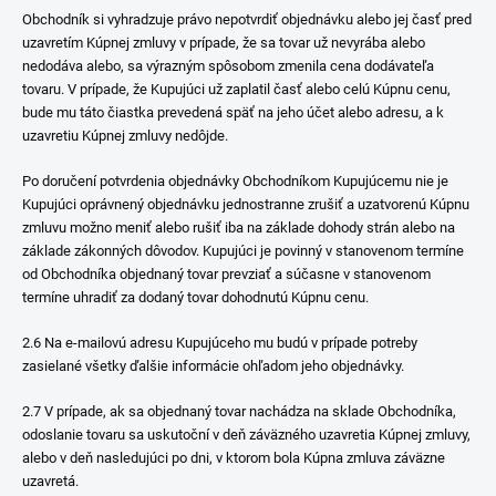
Obchodník si vyhradzuje právo nepotvrdiť objednávku alebo jej časť pred
uzavretím Kúpnej zmluvy v prípade, že sa tovar už nevyrába alebo
nedodáva alebo, sa výrazným spôsobom zmenila cena dodávateľa
tovaru. V prípade, že Kupujúci už zaplatil časť alebo celú Kúpnu cenu,
bude mu táto čiastka prevedená späť na jeho účet alebo adresu, a k
uzavretiu Kúpnej zmluvy nedôjde.
Po doručení potvrdenia objednávky Obchodníkom Kupujúcemu nie je
Kupujúci oprávnený objednávku jednostranne zrušiť a uzatvorenú Kúpnu
zmluvu možno meniť alebo rušiť iba na základe dohody strán alebo na
základe zákonných dôvodov. Kupujúci je povinný v stanovenom termíne
od Obchodníka objednaný tovar prevziať a súčasne v stanovenom
termíne uhradiť za dodaný tovar dohodnutú Kúpnu cenu.
2.6 Na e-mailovú adresu Kupujúceho mu budú v prípade potreby
zasielané všetky ďalšie informácie ohľadom jeho objednávky.
2.7 V prípade, ak sa objednaný tovar nachádza na sklade Obchodníka,
odoslanie tovaru sa uskutoční v deň záväzného uzavretia Kúpnej zmluvy,
alebo v deň nasledujúci po dni, v ktorom bola Kúpna zmluva záväzne
uzavretá.