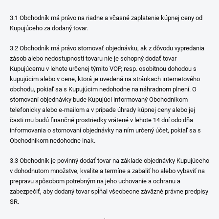
3.1 Obchodník má právo na riadne a včasné zaplatenie kúpnej ceny od
Kupujúceho za dodaný tovar.
3.2 Obchodník má právo stornovať objednávku, ak z dôvodu vypredania
zásob alebo nedostupnosti tovaru nie je schopný dodať tovar
Kupujúcemu v lehote určenej týmito VOP, resp. osobitnou dohodou s
kupujúcim alebo v cene, ktorá je uvedená na stránkach internetového
obchodu, pokiaľ sa s Kupujúcim nedohodne na náhradnom plnení. O
stornovaní objednávky bude Kupujúci informovaný Obchodníkom
telefonicky alebo e-mailom a v prípade úhrady kúpnej ceny alebo jej
časti mu budú finančné prostriedky vrátené v lehote 14 dní odo dňa
informovania o stornovaní objednávky na ním určený účet, pokiaľ sa s
Obchodníkom nedohodne inak.
3.3 Obchodník je povinný dodať tovar na základe objednávky Kupujúceho
v dohodnutom množstve, kvalite a termíne a zabaliť ho alebo vybaviť na
prepravu spôsobom potrebným na jeho uchovanie a ochranu a
zabezpečiť, aby dodaný tovar spĺňal všeobecne záväzné právne predpisy
SR.