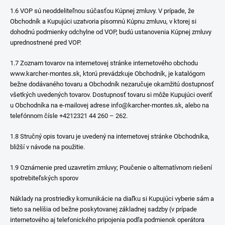
1.6 VOP sú neoddeliteľnou súčasťou Kúpnej zmluvy. V prípade, že
Obchodník a Kupujúci uzatvoria písomnú Kúpnu zmluvu, v ktorej si
dohodnú podmienky odchylne od VOP, budú ustanovenia Kúpnej zmluvy
uprednostnené pred VOP.
1.7 Zoznam tovarov na internetovej stránke internetového obchodu
www.karcher-montes.sk, ktorú prevádzkuje Obchodník, je katalógom
bežne dodávaného tovaru a Obchodník nezaručuje okamžitú dostupnosť
všetkých uvedených tovarov. Dostupnosť tovaru si môže Kupujúci overiť
u Obchodníka na e-mailovej adrese info@karcher-montes.sk, alebo na
telefónnom čísle +4212321 44 260 – 262.
1.8 Stručný opis tovaru je uvedený na internetovej stránke Obchodníka,
bližší v návode na použitie.
1.9 Oznámenie pred uzavretím zmluvy; Poučenie o alternatívnom riešení
spotrebiteľských sporov
Náklady na prostriedky komunikácie na diaľku si Kupujúci vyberie sám a
tieto sa nelíšia od bežne poskytovanej základnej sadzby (v prípade
internetového aj telefonického pripojenia podľa podmienok operátora