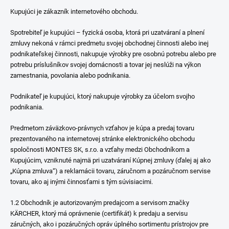
Kupujúci je zákazník internetového obchodu.
Spotrebiteľ je kupujúci – fyzická osoba, ktorá pri uzatváraní a plnení
zmluvy nekoná v rámci predmetu svojej obchodnej činnosti alebo inej
podnikateľskej činnosti, nakupuje výrobky pre osobnú potrebu alebo pre
potrebu príslušníkov svojej domácnosti a tovar jej neslúži na výkon
zamestnania, povolania alebo podnikania.
Podnikateľ je kupujúci, ktorý nakupuje výrobky za účelom svojho
podnikania.
Predmetom záväzkovo-právnych vzťahov je kúpa a predaj tovaru
prezentovaného na internetovej stránke elektronického obchodu
spoločnosti MONTES SK, s.r.o. a vzťahy medzi Obchodníkom a
Kupujúcim, vzniknuté najmä pri uzatváraní Kúpnej zmluvy (ďalej aj ako
„Kúpna zmluva“) a reklamácii tovaru, záručnom a pozáručnom servise
tovaru, ako aj inými činnosťami s tým súvisiacimi.
1.2 Obchodník je autorizovaným predajcom a servisom značky
KÄRCHER, ktorý má oprávnenie (certifikát) k predaju a servisu
záručných, ako i pozáručných opráv úplného sortimentu prístrojov pre