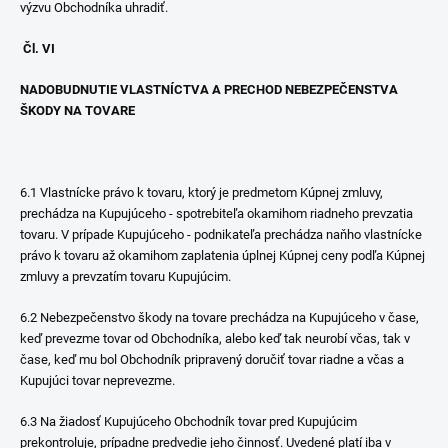
výzvu Obchodníka uhradiť.
Čl. VI
NADOBUDNUTIE VLASTNÍCTVA A PRECHOD NEBEZPEČENSTVA
ŠKODY NA TOVARE
6.1 Vlastnícke právo k tovaru, ktorý je predmetom Kúpnej zmluvy,
prechádza na Kupujúceho - spotrebiteľa okamihom riadneho prevzatia
tovaru. V prípade Kupujúceho - podnikateľa prechádza naňho vlastnícke
právo k tovaru až okamihom zaplatenia úplnej Kúpnej ceny podľa Kúpnej
zmluvy a prevzatím tovaru Kupujúcim.
6.2 Nebezpečenstvo škody na tovare prechádza na Kupujúceho v čase,
keď prevezme tovar od Obchodníka, alebo keď tak neurobí včas, tak v
čase, keď mu bol Obchodník pripravený doručiť tovar riadne a včas a
Kupujúci tovar neprevezme.
6.3 Na žiadosť Kupujúceho Obchodník tovar pred Kupujúcim
prekontroluje, prípadne predvedie jeho činnosť. Uvedené platí iba v