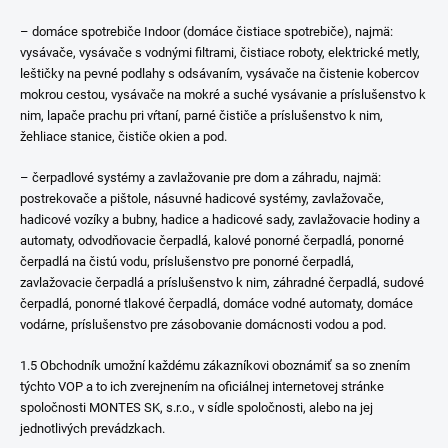
– domáce spotrebiče Indoor (domáce čistiace spotrebiče), najmä:
vysávače, vysávače s vodnými filtrami, čistiace roboty, elektrické metly,
leštičky na pevné podlahy s odsávaním, vysávače na čistenie kobercov
mokrou cestou, vysávače na mokré a suché vysávanie a príslušenstvo k
nim, lapače prachu pri vŕtaní, parné čističe a príslušenstvo k nim,
žehliace stanice, čističe okien a pod.
– čerpadlové systémy a zavlažovanie pre dom a záhradu, najmä:
postrekovače a pištole, násuvné hadicové systémy, zavlažovače,
hadicové vozíky a bubny, hadice a hadicové sady, zavlažovacie hodiny a
automaty, odvodňovacie čerpadlá, kalové ponorné čerpadlá, ponorné
čerpadlá na čistú vodu, príslušenstvo pre ponorné čerpadlá,
zavlažovacie čerpadlá a príslušenstvo k nim, záhradné čerpadlá, sudové
čerpadlá, ponorné tlakové čerpadlá, domáce vodné automaty, domáce
vodárne, príslušenstvo pre zásobovanie domácnosti vodou a pod.
1.5 Obchodník umožní každému zákazníkovi oboznámiť sa so znením
týchto VOP a to ich zverejnením na oficiálnej internetovej stránke
spoločnosti MONTES SK, s.r.o., v sídle spoločnosti, alebo na jej
jednotlivých prevádzkach.